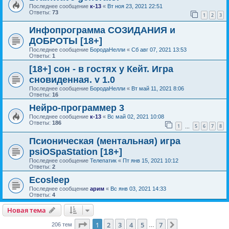
Последнее сообщение
к-13
«
Вт ноя 23, 2021 22:51
Ответы:
73
1
2
3
Инфопрограмма СОЗИДАНИЯ и
ДОБРОТЫ [18+]
Последнее сообщение
БородаНелли
«
Сб авг 07, 2021 13:53
Ответы:
1
[18+] сон - в гостях у Кейт. Игра
сновиденная. v 1.0
Последнее сообщение
БородаНелли
«
Вт май 11, 2021 8:06
Ответы:
16
Нейро-программер 3
Последнее сообщение
к-13
«
Вс май 02, 2021 10:08
Ответы:
186
1
5
6
7
8
…
Псионическая (ментальная) игра
psiOSpaStation [18+]
Последнее сообщение
Телепатик
«
Пт янв 15, 2021 10:12
Ответы:
2
Ecosleep
Последнее сообщение
арим
«
Вс янв 03, 2021 14:33
Ответы:
4
Новая тема
Страница
1
из
7
1
2
3
4
5
7
След.
206 тем
…