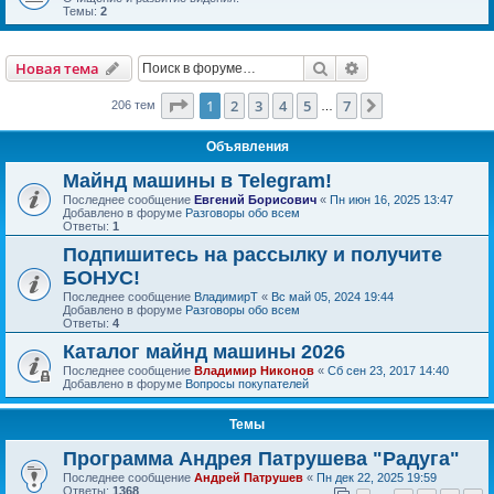
Темы:
2
Поиск
Расширенный пои
Новая тема
Страница
1
из
7
1
2
3
4
5
7
След.
206 тем
…
Объявления
Майнд машины в Telegram!
Последнее сообщение
Евгений Борисович
«
Пн июн 16, 2025 13:47
Добавлено в форуме
Разговоры обо всем
Ответы:
1
Подпишитесь на рассылку и получите
БОНУС!
Последнее сообщение
ВладимирТ
«
Вс май 05, 2024 19:44
Добавлено в форуме
Разговоры обо всем
Ответы:
4
Каталог майнд машины 2026
Последнее сообщение
Владимир Никонов
«
Сб сен 23, 2017 14:40
Добавлено в форуме
Вопросы покупателей
Темы
Программа Андрея Патрушева "Радуга"
Последнее сообщение
Андрей Патрушев
«
Пн дек 22, 2025 19:59
Ответы:
1368