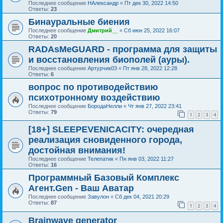
Последнее сообщение
НАлександр
«
Пт дек 30, 2022 14:50
Ответы:
23
Бинауральные биения
Последнее сообщение
Дмитрий__
«
Сб июн 25, 2022 16:07
Ответы:
20
RADAsMeGUARD - программа для защиты
и восстановления биополей (ауры).
Последнее сообщение
Артурчик03
«
Пт янв 28, 2022 12:28
Ответы:
6
вопрос по противодействию
психотронному воздействию
Последнее сообщение
БородаНелли
«
Чт янв 27, 2022 23:41
Ответы:
79
1
2
3
4
[18+] SLEEPEVENICACITY: очередная
реализация сновиденного города,
достойная внимания!
Последнее сообщение
Телепатик
«
Пн янв 03, 2022 11:27
Ответы:
16
Программный Базовый Комплекс
Агент.Gen - Ваш Аватар
Последнее сообщение
Завулон
«
Сб дек 04, 2021 20:29
Ответы:
87
1
2
3
4
Brainwave generator