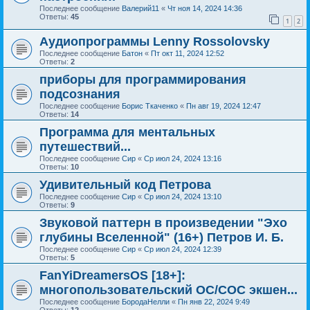
Последнее сообщение
Валерий11
«
Чт ноя 14, 2024 14:36
Ответы:
45
1
2
Аудиопрограммы Lenny Rossolovsky
Последнее сообщение
Батон
«
Пт окт 11, 2024 12:52
Ответы:
2
приборы для программирования
подсознания
Последнее сообщение
Борис Ткаченко
«
Пн авг 19, 2024 12:47
Ответы:
14
Программа для ментальных
путешествий...
Последнее сообщение
Сир
«
Ср июл 24, 2024 13:16
Ответы:
10
Удивительный код Петрова
Последнее сообщение
Сир
«
Ср июл 24, 2024 13:10
Ответы:
9
Звуковой паттерн в произведении "Эхо
глубины Вселенной" (16+) Петров И. Б.
Последнее сообщение
Сир
«
Ср июл 24, 2024 12:39
Ответы:
5
FanYiDreamersOS [18+]:
многопользовательский ОС/СОС экшен...
Последнее сообщение
БородаНелли
«
Пн янв 22, 2024 9:49
Ответы:
12