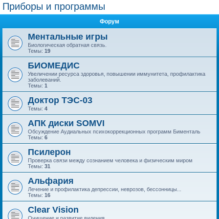
Приборы и программы
Форум
Ментальные игры
Биологическая обратная связь.
Темы:
19
БИОМЕДИС
Увеличении ресурса здоровья, повышении иммунитета, профилактика
заболеваний.
Темы:
1
Доктор ТЭС-03
Темы:
4
АПК диски SOMVI
Обсуждение Аудиальных психокоррекционных программ Бименталь
Темы:
6
Псилерон
Проверка связи между сознанием человека и физическим миром
Темы:
31
Альфария
Лечение и профилактика депрессии, неврозов, бессонницы...
Темы:
16
Clear Vision
Очищение и развитие видения.