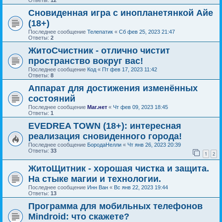
Сновиденная игра с инопланетянкой Айе
(18+)
Последнее сообщение
Телепатик
«
Сб фев 25, 2023 21:47
Ответы:
2
ЖитоСчистник - отлично чистит
пространство вокруг вас!
Последнее сообщение
Код
«
Пт фев 17, 2023 11:42
Ответы:
8
Аппарат для достижения изменённых
состояний
Последнее сообщение
Маг.нет
«
Чт фев 09, 2023 18:45
Ответы:
1
EVEDREA TOWN (18+): интересная
реализация сновиденного города!
Последнее сообщение
БородаНелли
«
Чт янв 26, 2023 20:39
Ответы:
33
1
2
ЖитоЩитник - хорошая чистка и защита.
На стыке магии и технологии.
Последнее сообщение
Инн Ван
«
Вс янв 22, 2023 19:44
Ответы:
13
Программа для мобильных телефонов
Mindroid: что скажете?