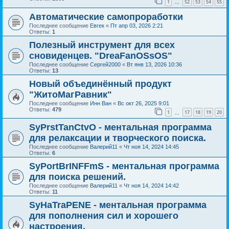
1
52
53
54
55
…
Автоматические самопроработки
Последнее сообщение
Евгек
«
Пт апр 03, 2026 2:21
Ответы:
1
Полезный инструмент для всех
сновиденцев. "DreaFanOSsOS"
Последнее сообщение
Сергей2000
«
Вт янв 13, 2026 10:36
Ответы:
13
Новый объединённый продукт
"ЖитоМагРавник"
Последнее сообщение
Инн Ван
«
Вс окт 26, 2025 9:01
Ответы:
479
1
17
18
19
20
…
SyPrstTanCtvO - ментальная программа
для релаксации и творческого поиска.
Последнее сообщение
Валерий11
«
Чт ноя 14, 2024 14:45
Ответы:
6
SyPortBrINFFmS - ментальная программа
для поиска решений.
Последнее сообщение
Валерий11
«
Чт ноя 14, 2024 14:42
Ответы:
11
SyHaTraPENE - ментальная программа
для пополнения сил и хорошего
настроения.