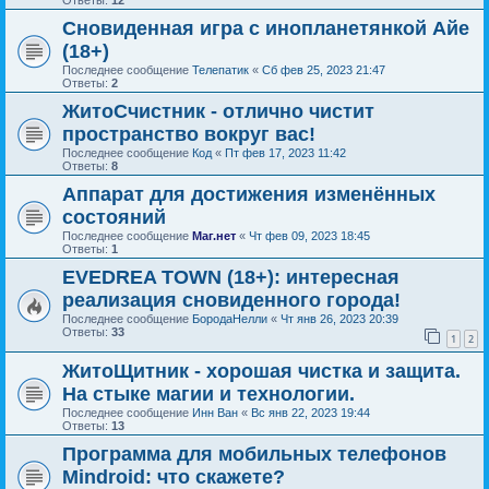
Сновиденная игра с инопланетянкой Айе
(18+)
Последнее сообщение
Телепатик
«
Сб фев 25, 2023 21:47
Ответы:
2
ЖитоСчистник - отлично чистит
пространство вокруг вас!
Последнее сообщение
Код
«
Пт фев 17, 2023 11:42
Ответы:
8
Аппарат для достижения изменённых
состояний
Последнее сообщение
Маг.нет
«
Чт фев 09, 2023 18:45
Ответы:
1
EVEDREA TOWN (18+): интересная
реализация сновиденного города!
Последнее сообщение
БородаНелли
«
Чт янв 26, 2023 20:39
Ответы:
33
1
2
ЖитоЩитник - хорошая чистка и защита.
На стыке магии и технологии.
Последнее сообщение
Инн Ван
«
Вс янв 22, 2023 19:44
Ответы:
13
Программа для мобильных телефонов
Mindroid: что скажете?