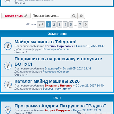
Темы:
2
Поиск
Расширенный пои
Новая тема
Страница
1
из
7
1
2
3
4
5
7
След.
206 тем
…
Объявления
Майнд машины в Telegram!
Последнее сообщение
Евгений Борисович
«
Пн июн 16, 2025 13:47
Добавлено в форуме
Разговоры обо всем
Ответы:
1
Подпишитесь на рассылку и получите
БОНУС!
Последнее сообщение
ВладимирТ
«
Вс май 05, 2024 19:44
Добавлено в форуме
Разговоры обо всем
Ответы:
4
Каталог майнд машины 2026
Последнее сообщение
Владимир Никонов
«
Сб сен 23, 2017 14:40
Добавлено в форуме
Вопросы покупателей
Темы
Программа Андрея Патрушева "Радуга"
Последнее сообщение
Андрей Патрушев
«
Пн дек 22, 2025 19:59
Ответы:
1368