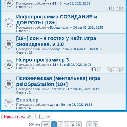
Последнее сообщение
к-13
«
Вт ноя 23, 2021 22:51
Ответы:
73
1
2
3
Инфопрограмма СОЗИДАНИЯ и
ДОБРОТЫ [18+]
Последнее сообщение
БородаНелли
«
Сб авг 07, 2021 13:53
Ответы:
1
[18+] сон - в гостях у Кейт. Игра
сновиденная. v 1.0
Последнее сообщение
БородаНелли
«
Вт май 11, 2021 8:06
Ответы:
16
Нейро-программер 3
Последнее сообщение
к-13
«
Вс май 02, 2021 10:08
Ответы:
186
1
5
6
7
8
…
Псионическая (ментальная) игра
psiOSpaStation [18+]
Последнее сообщение
Телепатик
«
Пт янв 15, 2021 10:12
Ответы:
2
Ecosleep
Последнее сообщение
арим
«
Вс янв 03, 2021 14:33
Ответы:
4
Новая тема
Страница
1
из
7
1
2
3
4
5
7
След.
206 тем
…