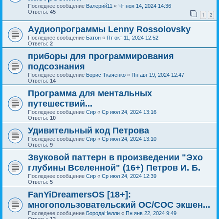
Последнее сообщение
Валерий11
«
Чт ноя 14, 2024 14:36
Ответы:
45
1
2
Аудиопрограммы Lenny Rossolovsky
Последнее сообщение
Батон
«
Пт окт 11, 2024 12:52
Ответы:
2
приборы для программирования
подсознания
Последнее сообщение
Борис Ткаченко
«
Пн авг 19, 2024 12:47
Ответы:
14
Программа для ментальных
путешествий...
Последнее сообщение
Сир
«
Ср июл 24, 2024 13:16
Ответы:
10
Удивительный код Петрова
Последнее сообщение
Сир
«
Ср июл 24, 2024 13:10
Ответы:
9
Звуковой паттерн в произведении "Эхо
глубины Вселенной" (16+) Петров И. Б.
Последнее сообщение
Сир
«
Ср июл 24, 2024 12:39
Ответы:
5
FanYiDreamersOS [18+]:
многопользовательский ОС/СОС экшен...
Последнее сообщение
БородаНелли
«
Пн янв 22, 2024 9:49
Ответы:
12