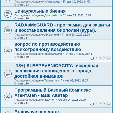
Последнее сообщение
НАлександр
«
Пт дек 30, 2022 14:50
Ответы:
23
Бинауральные биения
Последнее сообщение
Дмитрий__
«
Сб июн 25, 2022 16:07
Ответы:
20
RADAsMeGUARD - программа для защиты
и восстановления биополей (ауры).
Последнее сообщение
Артурчик03
«
Пт янв 28, 2022 12:28
Ответы:
6
вопрос по противодействию
психотронному воздействию
Последнее сообщение
БородаНелли
«
Чт янв 27, 2022 23:41
Ответы:
79
1
2
3
4
[18+] SLEEPEVENICACITY: очередная
реализация сновиденного города,
достойная внимания!
Последнее сообщение
Телепатик
«
Пн янв 03, 2022 11:27
Ответы:
16
Программный Базовый Комплекс
Агент.Gen - Ваш Аватар
Последнее сообщение
Завулон
«
Сб дек 04, 2021 20:29
Ответы:
87
1
2
3
4
Brainwave generator