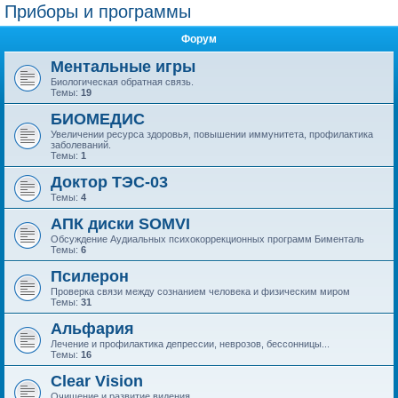
Приборы и программы
Форум
Ментальные игры
Биологическая обратная связь.
Темы:
19
БИОМЕДИС
Увеличении ресурса здоровья, повышении иммунитета, профилактика
заболеваний.
Темы:
1
Доктор ТЭС-03
Темы:
4
АПК диски SOMVI
Обсуждение Аудиальных психокоррекционных программ Бименталь
Темы:
6
Псилерон
Проверка связи между сознанием человека и физическим миром
Темы:
31
Альфария
Лечение и профилактика депрессии, неврозов, бессонницы...
Темы:
16
Clear Vision
Очищение и развитие видения.