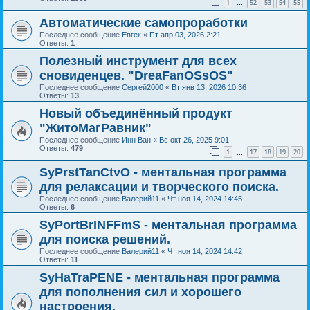
1
52
53
54
55
…
Автоматические самопроработки
Последнее сообщение
Евгек
«
Пт апр 03, 2026 2:21
Ответы:
1
Полезный инструмент для всех
сновиденцев. "DreaFanOSsOS"
Последнее сообщение
Сергей2000
«
Вт янв 13, 2026 10:36
Ответы:
13
Новый объединённый продукт
"ЖитоМагРавник"
Последнее сообщение
Инн Ван
«
Вс окт 26, 2025 9:01
Ответы:
479
1
17
18
19
20
…
SyPrstTanCtvO - ментальная программа
для релаксации и творческого поиска.
Последнее сообщение
Валерий11
«
Чт ноя 14, 2024 14:45
Ответы:
6
SyPortBrINFFmS - ментальная программа
для поиска решений.
Последнее сообщение
Валерий11
«
Чт ноя 14, 2024 14:42
Ответы:
11
SyHaTraPENE - ментальная программа
для пополнения сил и хорошего
настроения.