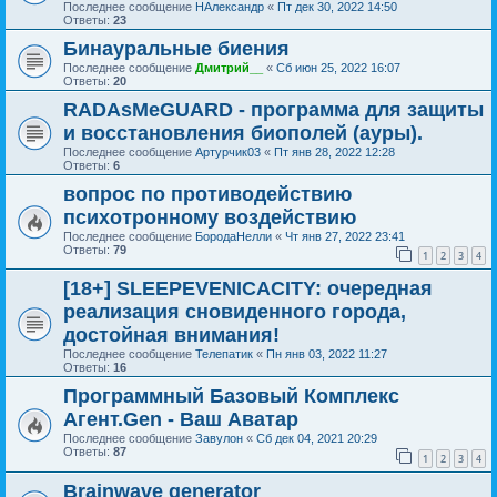
Последнее сообщение
НАлександр
«
Пт дек 30, 2022 14:50
Ответы:
23
Бинауральные биения
Последнее сообщение
Дмитрий__
«
Сб июн 25, 2022 16:07
Ответы:
20
RADAsMeGUARD - программа для защиты
и восстановления биополей (ауры).
Последнее сообщение
Артурчик03
«
Пт янв 28, 2022 12:28
Ответы:
6
вопрос по противодействию
психотронному воздействию
Последнее сообщение
БородаНелли
«
Чт янв 27, 2022 23:41
Ответы:
79
1
2
3
4
[18+] SLEEPEVENICACITY: очередная
реализация сновиденного города,
достойная внимания!
Последнее сообщение
Телепатик
«
Пн янв 03, 2022 11:27
Ответы:
16
Программный Базовый Комплекс
Агент.Gen - Ваш Аватар
Последнее сообщение
Завулон
«
Сб дек 04, 2021 20:29
Ответы:
87
1
2
3
4
Brainwave generator