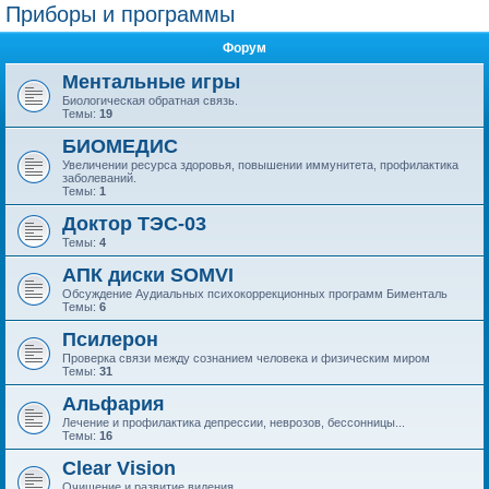
Приборы и программы
Форум
Ментальные игры
Биологическая обратная связь.
Темы:
19
БИОМЕДИС
Увеличении ресурса здоровья, повышении иммунитета, профилактика
заболеваний.
Темы:
1
Доктор ТЭС-03
Темы:
4
АПК диски SOMVI
Обсуждение Аудиальных психокоррекционных программ Бименталь
Темы:
6
Псилерон
Проверка связи между сознанием человека и физическим миром
Темы:
31
Альфария
Лечение и профилактика депрессии, неврозов, бессонницы...
Темы:
16
Clear Vision
Очищение и развитие видения.