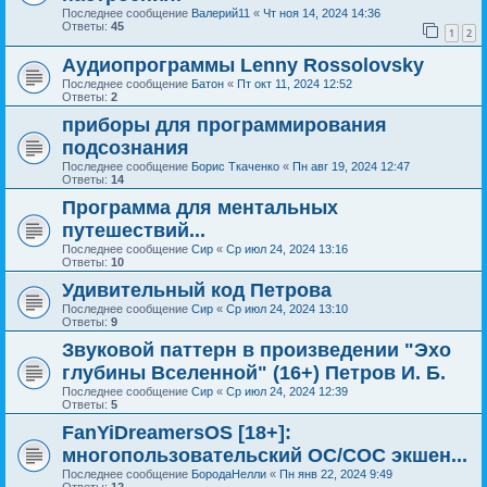
Последнее сообщение
Валерий11
«
Чт ноя 14, 2024 14:36
Ответы:
45
1
2
Аудиопрограммы Lenny Rossolovsky
Последнее сообщение
Батон
«
Пт окт 11, 2024 12:52
Ответы:
2
приборы для программирования
подсознания
Последнее сообщение
Борис Ткаченко
«
Пн авг 19, 2024 12:47
Ответы:
14
Программа для ментальных
путешествий...
Последнее сообщение
Сир
«
Ср июл 24, 2024 13:16
Ответы:
10
Удивительный код Петрова
Последнее сообщение
Сир
«
Ср июл 24, 2024 13:10
Ответы:
9
Звуковой паттерн в произведении "Эхо
глубины Вселенной" (16+) Петров И. Б.
Последнее сообщение
Сир
«
Ср июл 24, 2024 12:39
Ответы:
5
FanYiDreamersOS [18+]:
многопользовательский ОС/СОС экшен...
Последнее сообщение
БородаНелли
«
Пн янв 22, 2024 9:49
Ответы:
12