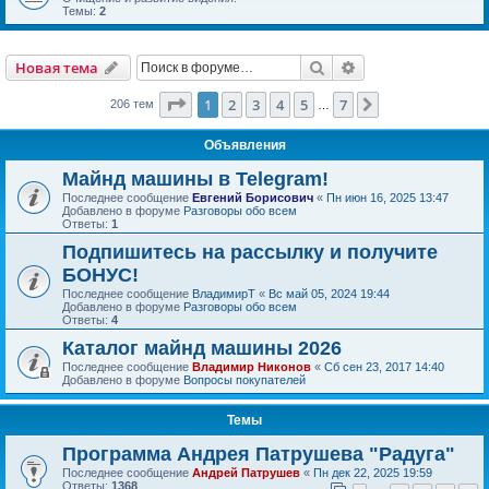
Темы:
2
Поиск
Расширенный пои
Новая тема
Страница
1
из
7
1
2
3
4
5
7
След.
206 тем
…
Объявления
Майнд машины в Telegram!
Последнее сообщение
Евгений Борисович
«
Пн июн 16, 2025 13:47
Добавлено в форуме
Разговоры обо всем
Ответы:
1
Подпишитесь на рассылку и получите
БОНУС!
Последнее сообщение
ВладимирТ
«
Вс май 05, 2024 19:44
Добавлено в форуме
Разговоры обо всем
Ответы:
4
Каталог майнд машины 2026
Последнее сообщение
Владимир Никонов
«
Сб сен 23, 2017 14:40
Добавлено в форуме
Вопросы покупателей
Темы
Программа Андрея Патрушева "Радуга"
Последнее сообщение
Андрей Патрушев
«
Пн дек 22, 2025 19:59
Ответы:
1368