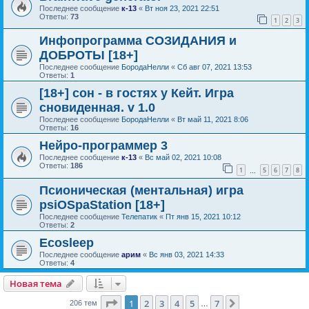
Последнее сообщение
к-13
«
Вт ноя 23, 2021 22:51
Ответы:
73
1
2
3
Инфопрограмма СОЗИДАНИЯ и
ДОБРОТЫ [18+]
Последнее сообщение
БородаНелли
«
Сб авг 07, 2021 13:53
Ответы:
1
[18+] сон - в гостях у Кейт. Игра
сновиденная. v 1.0
Последнее сообщение
БородаНелли
«
Вт май 11, 2021 8:06
Ответы:
16
Нейро-программер 3
Последнее сообщение
к-13
«
Вс май 02, 2021 10:08
Ответы:
186
1
5
6
7
8
…
Псионическая (ментальная) игра
psiOSpaStation [18+]
Последнее сообщение
Телепатик
«
Пт янв 15, 2021 10:12
Ответы:
2
Ecosleep
Последнее сообщение
арим
«
Вс янв 03, 2021 14:33
Ответы:
4
Новая тема
Страница
1
из
7
1
2
3
4
5
7
След.
206 тем
…