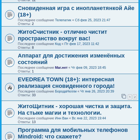
Сновиденная игра с инопланетянкой Айе
(18+)
Последнее сообщение
Телепатик
«
Сб фев 25, 2023 21:47
Ответы:
2
ЖитоСчистник - отлично чистит
пространство вокруг вас!
Последнее сообщение
Код
«
Пт фев 17, 2023 11:42
Ответы:
8
Аппарат для достижения изменённых
состояний
Последнее сообщение
Маг.нет
«
Чт фев 09, 2023 18:45
Ответы:
1
EVEDREA TOWN (18+): интересная
реализация сновиденного города!
Последнее сообщение
БородаНелли
«
Чт янв 26, 2023 20:39
Ответы:
33
1
2
ЖитоЩитник - хорошая чистка и защита.
На стыке магии и технологии.
Последнее сообщение
Инн Ван
«
Вс янв 22, 2023 19:44
Ответы:
13
Программа для мобильных телефонов
Mindroid: что скажете?