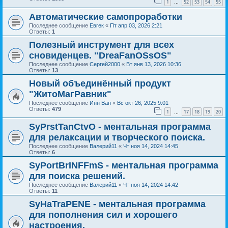
1
52
53
54
55
…
Автоматические самопроработки
Последнее сообщение
Евгек
«
Пт апр 03, 2026 2:21
Ответы:
1
Полезный инструмент для всех
сновиденцев. "DreaFanOSsOS"
Последнее сообщение
Сергей2000
«
Вт янв 13, 2026 10:36
Ответы:
13
Новый объединённый продукт
"ЖитоМагРавник"
Последнее сообщение
Инн Ван
«
Вс окт 26, 2025 9:01
Ответы:
479
1
17
18
19
20
…
SyPrstTanCtvO - ментальная программа
для релаксации и творческого поиска.
Последнее сообщение
Валерий11
«
Чт ноя 14, 2024 14:45
Ответы:
6
SyPortBrINFFmS - ментальная программа
для поиска решений.
Последнее сообщение
Валерий11
«
Чт ноя 14, 2024 14:42
Ответы:
11
SyHaTraPENE - ментальная программа
для пополнения сил и хорошего
настроения.