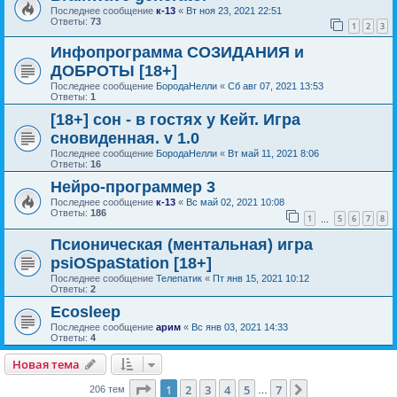
Последнее сообщение
к-13
«
Вт ноя 23, 2021 22:51
Ответы:
73
1
2
3
Инфопрограмма СОЗИДАНИЯ и
ДОБРОТЫ [18+]
Последнее сообщение
БородаНелли
«
Сб авг 07, 2021 13:53
Ответы:
1
[18+] сон - в гостях у Кейт. Игра
сновиденная. v 1.0
Последнее сообщение
БородаНелли
«
Вт май 11, 2021 8:06
Ответы:
16
Нейро-программер 3
Последнее сообщение
к-13
«
Вс май 02, 2021 10:08
Ответы:
186
1
5
6
7
8
…
Псионическая (ментальная) игра
psiOSpaStation [18+]
Последнее сообщение
Телепатик
«
Пт янв 15, 2021 10:12
Ответы:
2
Ecosleep
Последнее сообщение
арим
«
Вс янв 03, 2021 14:33
Ответы:
4
Новая тема
Страница
1
из
7
1
2
3
4
5
7
След.
206 тем
…