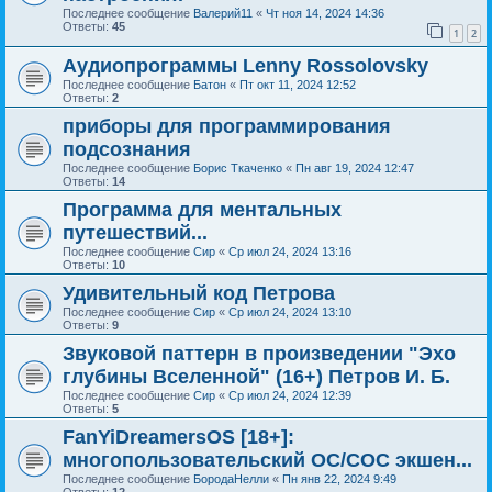
Последнее сообщение
Валерий11
«
Чт ноя 14, 2024 14:36
Ответы:
45
1
2
Аудиопрограммы Lenny Rossolovsky
Последнее сообщение
Батон
«
Пт окт 11, 2024 12:52
Ответы:
2
приборы для программирования
подсознания
Последнее сообщение
Борис Ткаченко
«
Пн авг 19, 2024 12:47
Ответы:
14
Программа для ментальных
путешествий...
Последнее сообщение
Сир
«
Ср июл 24, 2024 13:16
Ответы:
10
Удивительный код Петрова
Последнее сообщение
Сир
«
Ср июл 24, 2024 13:10
Ответы:
9
Звуковой паттерн в произведении "Эхо
глубины Вселенной" (16+) Петров И. Б.
Последнее сообщение
Сир
«
Ср июл 24, 2024 12:39
Ответы:
5
FanYiDreamersOS [18+]:
многопользовательский ОС/СОС экшен...
Последнее сообщение
БородаНелли
«
Пн янв 22, 2024 9:49
Ответы:
12