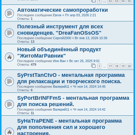
1
52
53
54
55
…
Автоматические самопроработки
Последнее сообщение
Евгек
«
Пт апр 03, 2026 2:21
Ответы:
1
Полезный инструмент для всех
сновиденцев. "DreaFanOSsOS"
Последнее сообщение
Сергей2000
«
Вт янв 13, 2026 10:36
Ответы:
13
Новый объединённый продукт
"ЖитоМагРавник"
Последнее сообщение
Инн Ван
«
Вс окт 26, 2025 9:01
Ответы:
479
1
17
18
19
20
…
SyPrstTanCtvO - ментальная программа
для релаксации и творческого поиска.
Последнее сообщение
Валерий11
«
Чт ноя 14, 2024 14:45
Ответы:
6
SyPortBrINFFmS - ментальная программа
для поиска решений.
Последнее сообщение
Валерий11
«
Чт ноя 14, 2024 14:42
Ответы:
11
SyHaTraPENE - ментальная программа
для пополнения сил и хорошего
настроения.