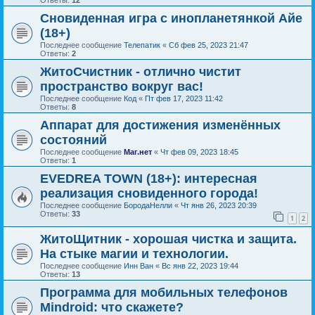
Сновиденная игра с инопланетянкой Айе
(18+)
Последнее сообщение
Телепатик
«
Сб фев 25, 2023 21:47
Ответы:
2
ЖитоСчистник - отлично чистит
пространство вокруг вас!
Последнее сообщение
Код
«
Пт фев 17, 2023 11:42
Ответы:
8
Аппарат для достижения изменённых
состояний
Последнее сообщение
Маг.нет
«
Чт фев 09, 2023 18:45
Ответы:
1
EVEDREA TOWN (18+): интересная
реализация сновиденного города!
Последнее сообщение
БородаНелли
«
Чт янв 26, 2023 20:39
Ответы:
33
1
2
ЖитоЩитник - хорошая чистка и защита.
На стыке магии и технологии.
Последнее сообщение
Инн Ван
«
Вс янв 22, 2023 19:44
Ответы:
13
Программа для мобильных телефонов
Mindroid: что скажете?