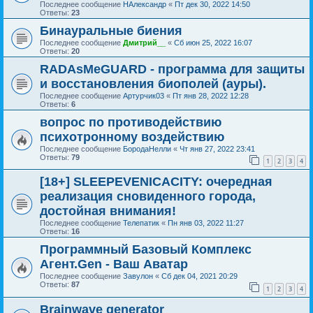
Последнее сообщение
НАлександр
«
Пт дек 30, 2022 14:50
Ответы:
23
Бинауральные биения
Последнее сообщение
Дмитрий__
«
Сб июн 25, 2022 16:07
Ответы:
20
RADAsMeGUARD - программа для защиты
и восстановления биополей (ауры).
Последнее сообщение
Артурчик03
«
Пт янв 28, 2022 12:28
Ответы:
6
вопрос по противодействию
психотронному воздействию
Последнее сообщение
БородаНелли
«
Чт янв 27, 2022 23:41
Ответы:
79
1
2
3
4
[18+] SLEEPEVENICACITY: очередная
реализация сновиденного города,
достойная внимания!
Последнее сообщение
Телепатик
«
Пн янв 03, 2022 11:27
Ответы:
16
Программный Базовый Комплекс
Агент.Gen - Ваш Аватар
Последнее сообщение
Завулон
«
Сб дек 04, 2021 20:29
Ответы:
87
1
2
3
4
Brainwave generator