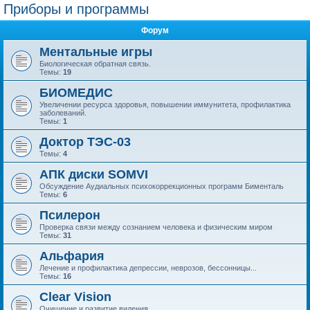
Приборы и программы
Форум
Ментальные игры
Биологическая обратная связь.
Темы:
19
БИОМЕДИС
Увеличении ресурса здоровья, повышении иммунитета, профилактика
заболеваний.
Темы:
1
Доктор ТЭС-03
Темы:
4
АПК диски SOMVI
Обсуждение Аудиальных психокоррекционных программ Бименталь
Темы:
6
Псилерон
Проверка связи между сознанием человека и физическим миром
Темы:
31
Альфария
Лечение и профилактика депрессии, неврозов, бессонницы...
Темы:
16
Clear Vision
Очищение и развитие видения.