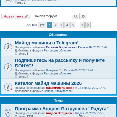
Темы:
2
Поиск
Расширенный пои
Новая тема
Страница
1
из
7
1
2
3
4
5
7
След.
206 тем
…
Объявления
Майнд машины в Telegram!
Последнее сообщение
Евгений Борисович
«
Пн июн 16, 2025 13:47
Добавлено в форуме
Разговоры обо всем
Ответы:
1
Подпишитесь на рассылку и получите
БОНУС!
Последнее сообщение
ВладимирТ
«
Вс май 05, 2024 19:44
Добавлено в форуме
Разговоры обо всем
Ответы:
4
Каталог майнд машины 2026
Последнее сообщение
Владимир Никонов
«
Сб сен 23, 2017 14:40
Добавлено в форуме
Вопросы покупателей
Темы
Программа Андрея Патрушева "Радуга"
Последнее сообщение
Андрей Патрушев
«
Пн дек 22, 2025 19:59
Ответы:
1368