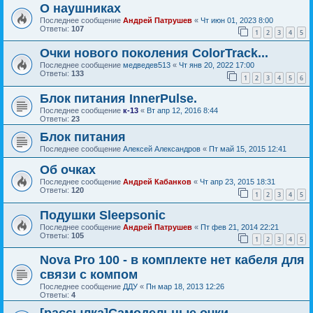
О наушниках
Последнее сообщение
Андрей Патрушев
«
Чт июн 01, 2023 8:00
Ответы:
107
1
2
3
4
5
Очки нового поколения ColorTrack...
Последнее сообщение
медведев513
«
Чт янв 20, 2022 17:00
Ответы:
133
1
2
3
4
5
6
Блок питания InnerPulse.
Последнее сообщение
к-13
«
Вт апр 12, 2016 8:44
Ответы:
23
Блок питания
Последнее сообщение
Алексей Александров
«
Пт май 15, 2015 12:41
Об очках
Последнее сообщение
Андрей Кабанков
«
Чт апр 23, 2015 18:31
Ответы:
120
1
2
3
4
5
Подушки Sleepsonic
Последнее сообщение
Андрей Патрушев
«
Пт фев 21, 2014 22:21
Ответы:
105
1
2
3
4
5
Nova Pro 100 - в комплекте нет кабеля для
связи с компом
Последнее сообщение
ДДУ
«
Пн мар 18, 2013 12:26
Ответы:
4