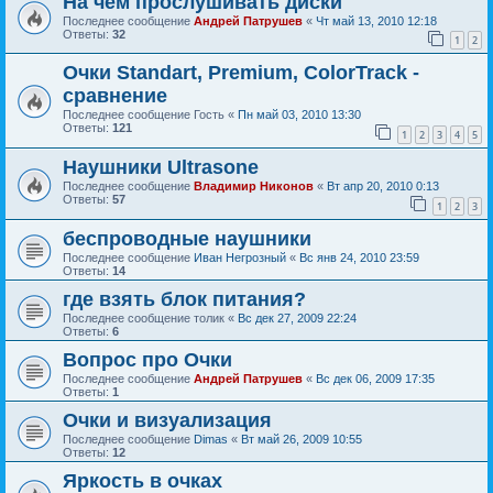
На чем прослушивать диски
Последнее сообщение
Андрей Патрушев
«
Чт май 13, 2010 12:18
Ответы:
32
1
2
Очки Standart, Premium, ColorTrack -
сравнение
Последнее сообщение
Гость
«
Пн май 03, 2010 13:30
Ответы:
121
1
2
3
4
5
Наушники Ultrasone
Последнее сообщение
Владимир Никонов
«
Вт апр 20, 2010 0:13
Ответы:
57
1
2
3
беспроводные наушники
Последнее сообщение
Иван Негрозный
«
Вс янв 24, 2010 23:59
Ответы:
14
где взять блок питания?
Последнее сообщение
толик
«
Вс дек 27, 2009 22:24
Ответы:
6
Вопрос про Очки
Последнее сообщение
Андрей Патрушев
«
Вс дек 06, 2009 17:35
Ответы:
1
Очки и визуализация
Последнее сообщение
Dimas
«
Вт май 26, 2009 10:55
Ответы:
12
Яркость в очках