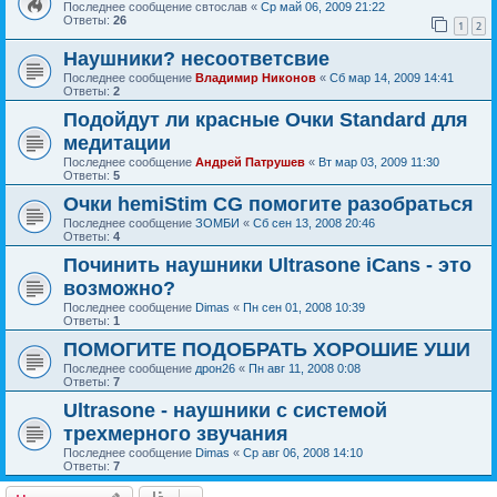
Последнее сообщение
свтослав
«
Ср май 06, 2009 21:22
Ответы:
26
1
2
Наушники? несоответсвие
Последнее сообщение
Владимир Никонов
«
Сб мар 14, 2009 14:41
Ответы:
2
Подойдут ли красные Очки Standard для
медитации
Последнее сообщение
Андрей Патрушев
«
Вт мар 03, 2009 11:30
Ответы:
5
Очки hemiStim CG помогите разобраться
Последнее сообщение
ЗОМБИ
«
Сб сен 13, 2008 20:46
Ответы:
4
Починить наушники Ultrasone iCans - это
возможно?
Последнее сообщение
Dimas
«
Пн сен 01, 2008 10:39
Ответы:
1
ПОМОГИТЕ ПОДОБРАТЬ ХОРОШИЕ УШИ
Последнее сообщение
дрон26
«
Пн авг 11, 2008 0:08
Ответы:
7
Ultrasone - наушники с системой
трехмерного звучания
Последнее сообщение
Dimas
«
Ср авг 06, 2008 14:10
Ответы:
7