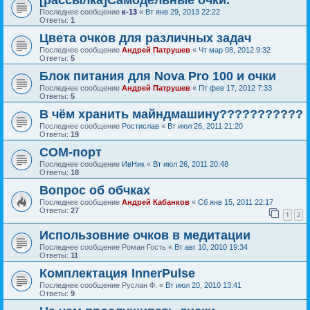
[рассылка]Самодельные очки.
Последнее сообщение
к-13
«
Вт янв 29, 2013 22:22
Ответы:
1
Цвета очков для различных задач
Последнее сообщение
Андрей Патрушев
«
Чт мар 08, 2012 9:32
Ответы:
5
Блок питания для Nova Pro 100 и очки
Последнее сообщение
Андрей Патрушев
«
Пт фев 17, 2012 7:33
Ответы:
5
В чём хранить майндмашину???????????
Последнее сообщение
Ростислав
«
Вт июл 26, 2011 21:20
Ответы:
19
COM-порт
Последнее сообщение
ИвНик
«
Вт июл 26, 2011 20:48
Ответы:
18
Вопрос об обчках
Последнее сообщение
Андрей Кабанков
«
Сб янв 15, 2011 22:17
Ответы:
27
1
2
Использовние очков в медитации
Последнее сообщение
Роман Гость
«
Вт авг 10, 2010 19:34
Ответы:
11
Комплектация InnerPulse
Последнее сообщение
Руслан Ф.
«
Вт июл 20, 2010 13:41
Ответы:
9