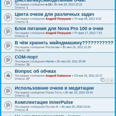
[рассылка]Самодельные очки.
Последнее сообщение
к-13
«
Вт янв 29, 2013 22:22
Ответы:
1
Цвета очков для различных задач
Последнее сообщение
Андрей Патрушев
«
Чт мар 08, 2012 9:32
Ответы:
5
Блок питания для Nova Pro 100 и очки
Последнее сообщение
Андрей Патрушев
«
Пт фев 17, 2012 7:33
Ответы:
5
В чём хранить майндмашину???????????
Последнее сообщение
Ростислав
«
Вт июл 26, 2011 21:20
Ответы:
19
COM-порт
Последнее сообщение
ИвНик
«
Вт июл 26, 2011 20:48
Ответы:
18
Вопрос об обчках
Последнее сообщение
Андрей Кабанков
«
Сб янв 15, 2011 22:17
Ответы:
27
1
2
Использовние очков в медитации
Последнее сообщение
Роман Гость
«
Вт авг 10, 2010 19:34
Ответы:
11
Комплектация InnerPulse
Последнее сообщение
Руслан Ф.
«
Вт июл 20, 2010 13:41
Ответы:
9