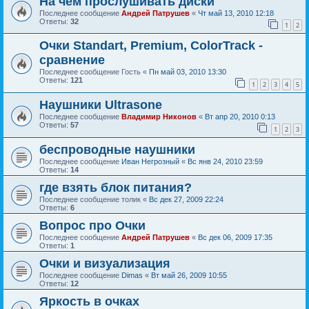
На чем прослушивать диски
Последнее сообщение
Андрей Патрушев
«
Чт май 13, 2010 12:18
Ответы:
32
1
2
Очки Standart, Premium, ColorTrack -
сравнение
Последнее сообщение
Гость
«
Пн май 03, 2010 13:30
Ответы:
121
1
2
3
4
5
Наушники Ultrasone
Последнее сообщение
Владимир Никонов
«
Вт апр 20, 2010 0:13
Ответы:
57
1
2
3
беспроводные наушники
Последнее сообщение
Иван Негрозный
«
Вс янв 24, 2010 23:59
Ответы:
14
где взять блок питания?
Последнее сообщение
толик
«
Вс дек 27, 2009 22:24
Ответы:
6
Вопрос про Очки
Последнее сообщение
Андрей Патрушев
«
Вс дек 06, 2009 17:35
Ответы:
1
Очки и визуализация
Последнее сообщение
Dimas
«
Вт май 26, 2009 10:55
Ответы:
12
Яркость в очках