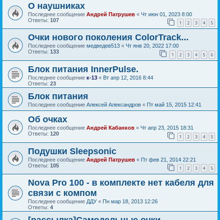
О наушниках
Последнее сообщение
Андрей Патрушев
«
Чт июн 01, 2023 8:00
Ответы:
107
1
2
3
4
5
Очки нового поколения ColorTrack...
Последнее сообщение
медведев513
«
Чт янв 20, 2022 17:00
Ответы:
133
1
2
3
4
5
6
Блок питания InnerPulse.
Последнее сообщение
к-13
«
Вт апр 12, 2016 8:44
Ответы:
23
Блок питания
Последнее сообщение
Алексей Александров
«
Пт май 15, 2015 12:41
Об очках
Последнее сообщение
Андрей Кабанков
«
Чт апр 23, 2015 18:31
Ответы:
120
1
2
3
4
5
Подушки Sleepsonic
Последнее сообщение
Андрей Патрушев
«
Пт фев 21, 2014 22:21
Ответы:
105
1
2
3
4
5
Nova Pro 100 - в комплекте нет кабеля для
связи с компом
Последнее сообщение
ДДУ
«
Пн мар 18, 2013 12:26
Ответы:
4