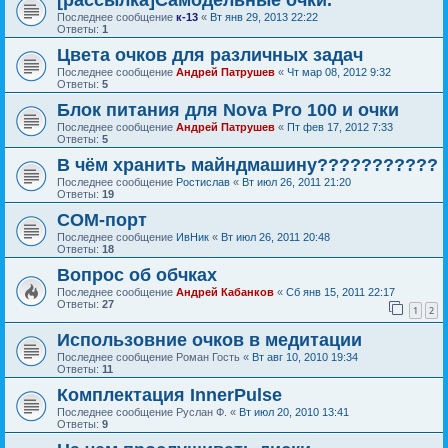
[рассылка]Самодельные очки.
Последнее сообщение
к-13
«
Вт янв 29, 2013 22:22
Ответы:
1
Цвета очков для различных задач
Последнее сообщение
Андрей Патрушев
«
Чт мар 08, 2012 9:32
Ответы:
5
Блок питания для Nova Pro 100 и очки
Последнее сообщение
Андрей Патрушев
«
Пт фев 17, 2012 7:33
Ответы:
5
В чём хранить майндмашину???????????
Последнее сообщение
Ростислав
«
Вт июл 26, 2011 21:20
Ответы:
19
COM-порт
Последнее сообщение
ИвНик
«
Вт июл 26, 2011 20:48
Ответы:
18
Вопрос об обчках
Последнее сообщение
Андрей Кабанков
«
Сб янв 15, 2011 22:17
Ответы:
27
1
2
Использовние очков в медитации
Последнее сообщение
Роман Гость
«
Вт авг 10, 2010 19:34
Ответы:
11
Комплектация InnerPulse
Последнее сообщение
Руслан Ф.
«
Вт июл 20, 2010 13:41
Ответы:
9