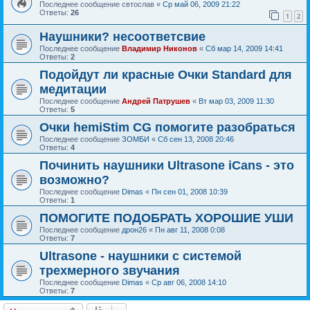
Последнее сообщение
свтослав
«
Ср май 06, 2009 21:22
Ответы:
26
1
2
Наушники? несоответсвие
Последнее сообщение
Владимир Никонов
«
Сб мар 14, 2009 14:41
Ответы:
2
Подойдут ли красные Очки Standard для
медитации
Последнее сообщение
Андрей Патрушев
«
Вт мар 03, 2009 11:30
Ответы:
5
Очки hemiStim CG помогите разобраться
Последнее сообщение
ЗОМБИ
«
Сб сен 13, 2008 20:46
Ответы:
4
Починить наушники Ultrasone iCans - это
возможно?
Последнее сообщение
Dimas
«
Пн сен 01, 2008 10:39
Ответы:
1
ПОМОГИТЕ ПОДОБРАТЬ ХОРОШИЕ УШИ
Последнее сообщение
дрон26
«
Пн авг 11, 2008 0:08
Ответы:
7
Ultrasone - наушники с системой
трехмерного звучания
Последнее сообщение
Dimas
«
Ср авг 06, 2008 14:10
Ответы:
7