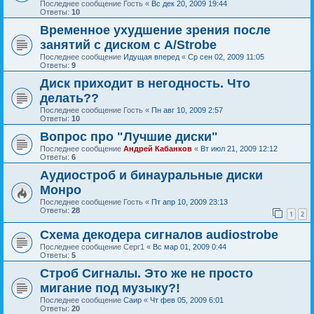
Последнее сообщение
Гость
«
Вс дек 20, 2009 19:44
Ответы:
10
Временное ухудшение зрения после
занятий с диском с A/Strobe
Последнее сообщение
Идущая вперед
«
Ср сен 02, 2009 11:05
Ответы:
9
Диск приходит в негодность. Что
делать??
Последнее сообщение
Гость
«
Пн авг 10, 2009 2:57
Ответы:
10
Вопрос про "Лучшие диски"
Последнее сообщение
Андрей Кабанков
«
Вт июл 21, 2009 12:12
Ответы:
6
Аудиостроб и бинауральные диски
Монро
Последнее сообщение
Гость
«
Пт апр 10, 2009 23:13
Ответы:
28
1
2
Схема декодера сигналов audiostrobe
Последнее сообщение
Серг1
«
Вс мар 01, 2009 0:44
Ответы:
5
Строб Сигналы. Это же не просто
мигание под музыку?!
Последнее сообщение
Саир
«
Чт фев 05, 2009 6:01
Ответы:
20