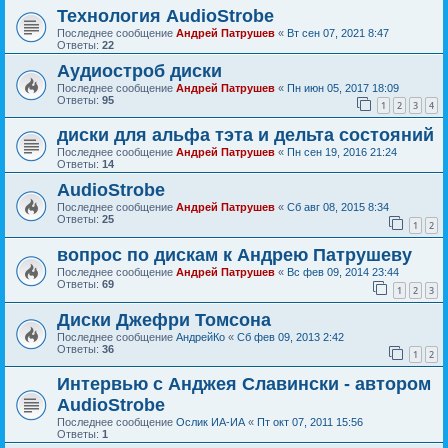
Технология AudioStrobe
Последнее сообщение
Андрей Патрушев
«
Вт сен 07, 2021 8:47
Ответы:
22
Аудиостроб диски
Последнее сообщение
Андрей Патрушев
«
Пн июн 05, 2017 18:09
Ответы:
95
1
2
3
4
диски для альфа тэта и дельта состояний
Последнее сообщение
Андрей Патрушев
«
Пн сен 19, 2016 21:24
Ответы:
14
AudioStrobe
Последнее сообщение
Андрей Патрушев
«
Сб авг 08, 2015 8:34
Ответы:
25
1
2
вопрос по дискам к Андрею Патрушеву
Последнее сообщение
Андрей Патрушев
«
Вс фев 09, 2014 23:44
Ответы:
69
1
2
3
Диски Джефри Томсона
Последнее сообщение
АндрейКо
«
Сб фев 09, 2013 2:42
Ответы:
36
1
2
Интервью с Анджея Славински - автором
AudioStrobe
Последнее сообщение
Ослик ИА-ИА
«
Пт окт 07, 2011 15:56
Ответы:
1