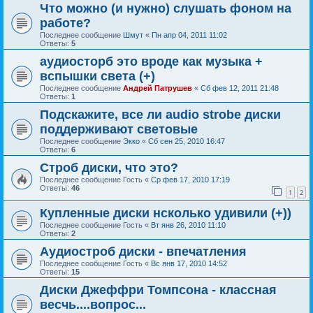
Что можно (и нужно) слушать фоном на
работе?
Последнее сообщение
Шмут
«
Пн апр 04, 2011 11:02
Ответы:
5
аудиосторб это вроде как музыка +
вспышки света (+)
Последнее сообщение
Андрей Патрушев
«
Сб фев 12, 2011 21:48
Ответы:
1
Подскажите, все ли audio strobe диски
поддерживают световые
Последнее сообщение
Экко
«
Сб сен 25, 2010 16:47
Ответы:
6
Строб диски, что это?
Последнее сообщение
Гость
«
Ср фев 17, 2010 17:19
Ответы:
46
1
2
Купленные диски нсколько удивили (+))
Последнее сообщение
Гость
«
Вт янв 26, 2010 11:10
Ответы:
2
Аудиостроб диски - впечатления
Последнее сообщение
Гость
«
Вс янв 17, 2010 14:52
Ответы:
15
Диски Джеффри Томпсона - классная
весчь....вопрос...