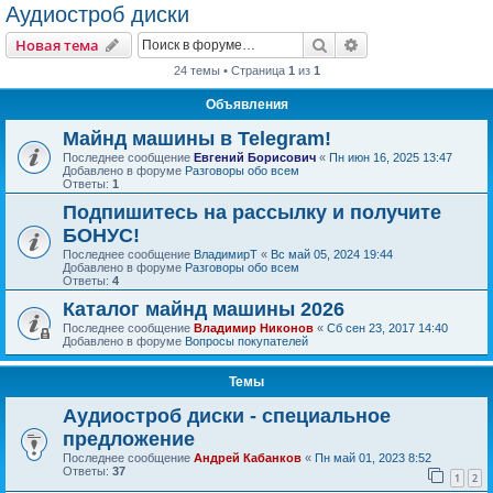
Аудиостроб диски
Поиск
Расширенный пои
Новая тема
24 темы • Страница
1
из
1
Объявления
Майнд машины в Telegram!
Последнее сообщение
Евгений Борисович
«
Пн июн 16, 2025 13:47
Добавлено в форуме
Разговоры обо всем
Ответы:
1
Подпишитесь на рассылку и получите
БОНУС!
Последнее сообщение
ВладимирТ
«
Вс май 05, 2024 19:44
Добавлено в форуме
Разговоры обо всем
Ответы:
4
Каталог майнд машины 2026
Последнее сообщение
Владимир Никонов
«
Сб сен 23, 2017 14:40
Добавлено в форуме
Вопросы покупателей
Темы
Аудиостроб диски - специальное
предложение
Последнее сообщение
Андрей Кабанков
«
Пн май 01, 2023 8:52
Ответы:
37
1
2