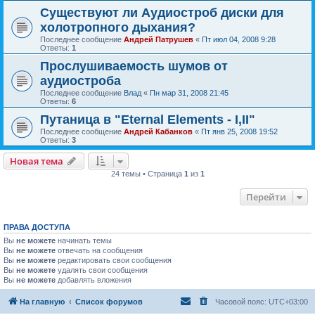
Существуют ли Аудиостроб диски для
холотропного дыхания?
Последнее сообщение
Андрей Патрушев
«
Пт июл 04, 2008 9:28
Ответы:
1
Прослушиваемость шумов от
аудиостроба
Последнее сообщение
Влад
«
Пн мар 31, 2008 21:45
Ответы:
6
Путаница в "Eternal Elements - I,II"
Последнее сообщение
Андрей Кабанков
«
Пт янв 25, 2008 19:52
Ответы:
3
Новая тема
24 темы • Страница
1
из
1
Перейти
ПРАВА ДОСТУПА
Вы
не можете
начинать темы
Вы
не можете
отвечать на сообщения
Вы
не можете
редактировать свои сообщения
Вы
не можете
удалять свои сообщения
Вы
не можете
добавлять вложения
На главную
Список форумов
Часовой пояс:
UTC+03:00