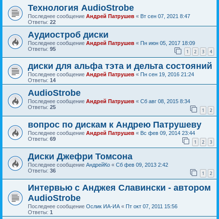
Технология AudioStrobe
Последнее сообщение
Андрей Патрушев
«
Вт сен 07, 2021 8:47
Ответы:
22
Аудиостроб диски
Последнее сообщение
Андрей Патрушев
«
Пн июн 05, 2017 18:09
Ответы:
95
1
2
3
4
диски для альфа тэта и дельта состояний
Последнее сообщение
Андрей Патрушев
«
Пн сен 19, 2016 21:24
Ответы:
14
AudioStrobe
Последнее сообщение
Андрей Патрушев
«
Сб авг 08, 2015 8:34
Ответы:
25
1
2
вопрос по дискам к Андрею Патрушеву
Последнее сообщение
Андрей Патрушев
«
Вс фев 09, 2014 23:44
Ответы:
69
1
2
3
Диски Джефри Томсона
Последнее сообщение
АндрейКо
«
Сб фев 09, 2013 2:42
Ответы:
36
1
2
Интервью с Анджея Славински - автором
AudioStrobe
Последнее сообщение
Ослик ИА-ИА
«
Пт окт 07, 2011 15:56
Ответы:
1