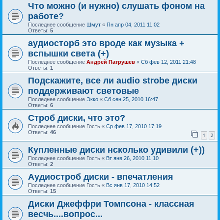
Что можно (и нужно) слушать фоном на
работе?
Последнее сообщение
Шмут
«
Пн апр 04, 2011 11:02
Ответы:
5
аудиосторб это вроде как музыка +
вспышки света (+)
Последнее сообщение
Андрей Патрушев
«
Сб фев 12, 2011 21:48
Ответы:
1
Подскажите, все ли audio strobe диски
поддерживают световые
Последнее сообщение
Экко
«
Сб сен 25, 2010 16:47
Ответы:
6
Строб диски, что это?
Последнее сообщение
Гость
«
Ср фев 17, 2010 17:19
Ответы:
46
1
2
Купленные диски нсколько удивили (+))
Последнее сообщение
Гость
«
Вт янв 26, 2010 11:10
Ответы:
2
Аудиостроб диски - впечатления
Последнее сообщение
Гость
«
Вс янв 17, 2010 14:52
Ответы:
15
Диски Джеффри Томпсона - классная
весчь....вопрос...