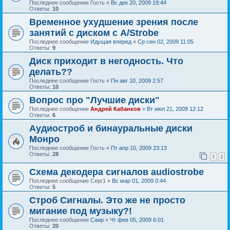
Последнее сообщение
Гость
«
Вс дек 20, 2009 19:44
Ответы:
10
Временное ухудшение зрения после
занятий с диском с A/Strobe
Последнее сообщение
Идущая вперед
«
Ср сен 02, 2009 11:05
Ответы:
9
Диск приходит в негодность. Что
делать??
Последнее сообщение
Гость
«
Пн авг 10, 2009 2:57
Ответы:
10
Вопрос про "Лучшие диски"
Последнее сообщение
Андрей Кабанков
«
Вт июл 21, 2009 12:12
Ответы:
6
Аудиостроб и бинауральные диски
Монро
Последнее сообщение
Гость
«
Пт апр 10, 2009 23:13
Ответы:
28
1
2
Схема декодера сигналов audiostrobe
Последнее сообщение
Серг1
«
Вс мар 01, 2009 0:44
Ответы:
5
Строб Сигналы. Это же не просто
мигание под музыку?!
Последнее сообщение
Саир
«
Чт фев 05, 2009 6:01
Ответы:
20