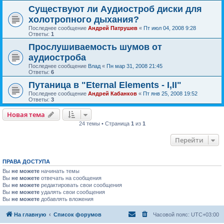
Существуют ли Аудиостроб диски для
холотропного дыхания?
Последнее сообщение
Андрей Патрушев
«
Пт июл 04, 2008 9:28
Ответы:
1
Прослушиваемость шумов от
аудиостроба
Последнее сообщение
Влад
«
Пн мар 31, 2008 21:45
Ответы:
6
Путаница в "Eternal Elements - I,II"
Последнее сообщение
Андрей Кабанков
«
Пт янв 25, 2008 19:52
Ответы:
3
Новая тема
24 темы • Страница
1
из
1
Перейти
ПРАВА ДОСТУПА
Вы
не можете
начинать темы
Вы
не можете
отвечать на сообщения
Вы
не можете
редактировать свои сообщения
Вы
не можете
удалять свои сообщения
Вы
не можете
добавлять вложения
На главную
Список форумов
Часовой пояс:
UTC+03:00