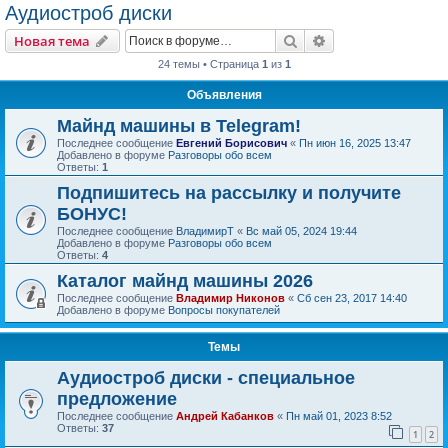
Аудиостроб диски
Поиск
Расширенный пои
Новая тема
24 темы • Страница
1
из
1
Объявления
Майнд машины в Telegram!
Последнее сообщение
Евгений Борисович
«
Пн июн 16, 2025 13:47
Добавлено в форуме
Разговоры обо всем
Ответы:
1
Подпишитесь на рассылку и получите
БОНУС!
Последнее сообщение
ВладимирТ
«
Вс май 05, 2024 19:44
Добавлено в форуме
Разговоры обо всем
Ответы:
4
Каталог майнд машины 2026
Последнее сообщение
Владимир Никонов
«
Сб сен 23, 2017 14:40
Добавлено в форуме
Вопросы покупателей
Темы
Аудиостроб диски - специальное
предложение
Последнее сообщение
Андрей Кабанков
«
Пн май 01, 2023 8:52
Ответы:
37
1
2