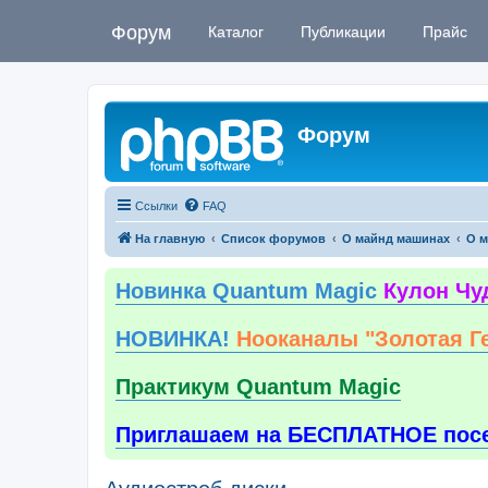
Форум
Каталог
Публикации
Прайс
Форум
Ссылки
FAQ
На главную
Список форумов
О майнд машинах
О м
Новинка Quantum Magic
Кулон Чу
НОВИНКА!
Нооканалы "Золотая Г
Практикум Quantum Magic
Приглашаем на БЕСПЛАТНОЕ пос