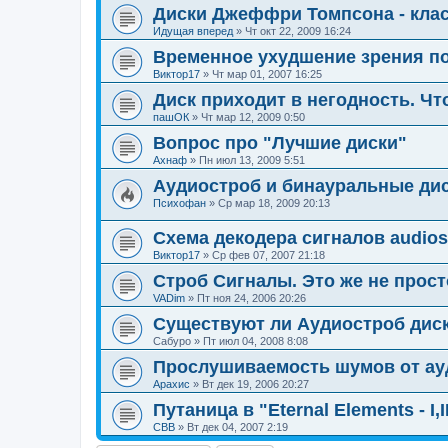
Диски Джеффри Томпсона - класс
Идущая вперед
»
Чт окт 22, 2009 16:24
Временное ухудшение зрения пос
Виктор17
»
Чт мар 01, 2007 16:25
Диск приходит в негодность. Чт
пашОК
»
Чт мар 12, 2009 0:50
Вопрос про "Лучшие диски"
Ахнаф
»
Пн июл 13, 2009 5:51
Аудиостроб и бинауральные ди
Психофан
»
Ср мар 18, 2009 20:13
Схема декодера сигналов audios
Виктор17
»
Ср фев 07, 2007 21:18
Строб Сигналы. Это же не прост
VADim
»
Пт ноя 24, 2006 20:26
Существуют ли Аудиостроб дис
Сабуро
»
Пт июл 04, 2008 8:08
Прослушиваемость шумов от ау
Арахис
»
Вт дек 19, 2006 20:27
Путаница в "Eternal Elements - I,I
CBB
»
Вт дек 04, 2007 2:19