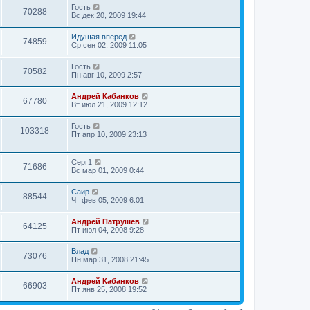
Гость
70288
Вс дек 20, 2009 19:44
Идущая вперед
74859
Ср сен 02, 2009 11:05
Гость
70582
Пн авг 10, 2009 2:57
Андрей Кабанков
67780
Вт июл 21, 2009 12:12
Гость
103318
Пт апр 10, 2009 23:13
Серг1
71686
Вс мар 01, 2009 0:44
Саир
88544
Чт фев 05, 2009 6:01
Андрей Патрушев
64125
Пт июл 04, 2008 9:28
Влад
73076
Пн мар 31, 2008 21:45
Андрей Кабанков
66903
Пт янв 25, 2008 19:52