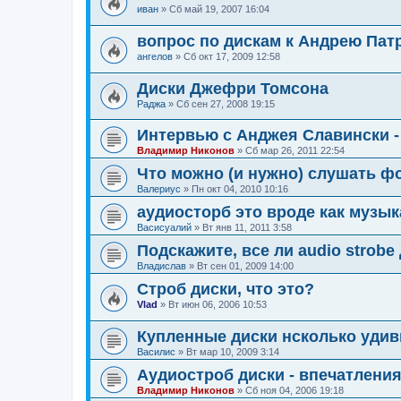
иван
»
Сб май 19, 2007 16:04
вопрос по дискам к Андрею Пат
ангелов
»
Сб окт 17, 2009 12:58
Диски Джефри Томсона
Раджа
»
Сб сен 27, 2008 19:15
Интервью с Анджея Славински -
Владимир Никонов
»
Сб мар 26, 2011 22:54
Что можно (и нужно) слушать ф
Валериус
»
Пн окт 04, 2010 10:16
аудиосторб это вроде как музык
Васисуалий
»
Вт янв 11, 2011 3:58
Подскажите, все ли audio strob
Владислав
»
Вт сен 01, 2009 14:00
Строб диски, что это?
Vlad
»
Вт июн 06, 2006 10:53
Купленные диски нсколько удиви
Василис
»
Вт мар 10, 2009 3:14
Аудиостроб диски - впечатлени
Владимир Никонов
»
Сб ноя 04, 2006 19:18