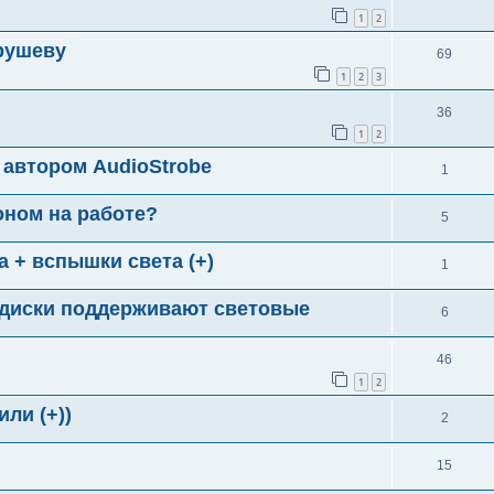
1
2
рушеву
69
1
2
3
36
1
2
 автором AudioStrobe
1
оном на работе?
5
а + вспышки света (+)
1
e диски поддерживают световые
6
46
1
2
ли (+))
2
я
15