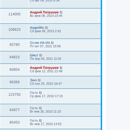
Сб авг 08, 2015 8:34
Андрей Патрушев
114005
Вс фев 09, 2014 23:44
АндрейКо
106623
Сб фев 09, 2013 2:42
Ослик ИА-ИА
65785
Пт окт 07, 2011 15:56
Шмут
64815
Пн апр 04, 2011 11:02
Андрей Патрушев
60854
Сб фев 12, 2011 21:48
Экко
66366
Сб сен 25, 2010 16:47
Гость
123750
Ср фев 17, 2010 17:19
Гость
64977
Вт янв 26, 2010 11:10
Гость
85453
Вс янв 17, 2010 14:52