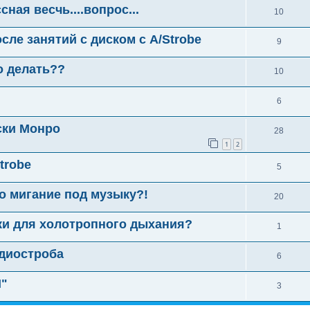
ная весчь....вопрос...
10
ле занятий с диском с A/Strobe
9
о делать??
10
6
ски Монро
28
1
2
trobe
5
о мигание под музыку?!
20
ки для холотропного дыхания?
1
диостроба
6
I"
3