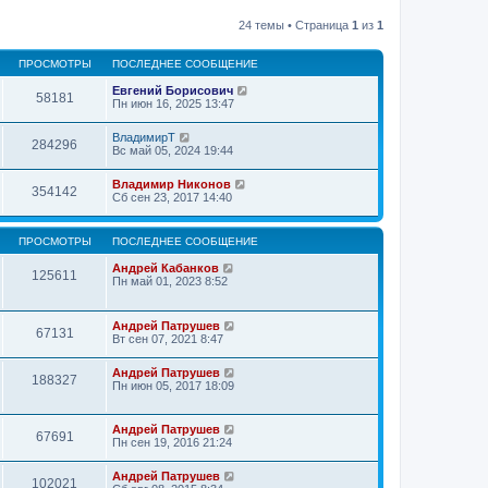
24 темы • Страница
1
из
1
ПРОСМОТРЫ
ПОСЛЕДНЕЕ СООБЩЕНИЕ
Евгений Борисович
58181
Пн июн 16, 2025 13:47
ВладимирТ
284296
Вс май 05, 2024 19:44
Владимир Никонов
354142
Сб сен 23, 2017 14:40
ПРОСМОТРЫ
ПОСЛЕДНЕЕ СООБЩЕНИЕ
Андрей Кабанков
125611
Пн май 01, 2023 8:52
Андрей Патрушев
67131
Вт сен 07, 2021 8:47
Андрей Патрушев
188327
Пн июн 05, 2017 18:09
Андрей Патрушев
67691
Пн сен 19, 2016 21:24
Андрей Патрушев
102021