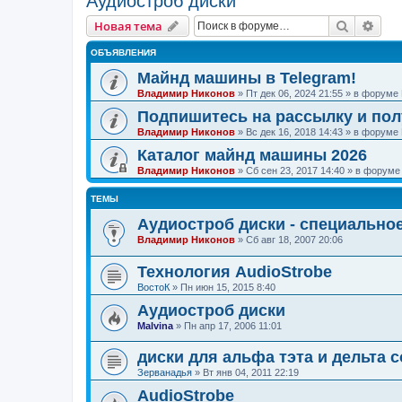
Аудиостроб диски
Поиск
Рас
Новая тема
ОБЪЯВЛЕНИЯ
Майнд машины в Telegram!
Владимир Никонов
»
Пт дек 06, 2024 21:55
» в форуме
Подпишитесь на рассылку и по
Владимир Никонов
»
Вс дек 16, 2018 14:43
» в форуме
Каталог майнд машины 2026
Владимир Никонов
»
Сб сен 23, 2017 14:40
» в форум
ТЕМЫ
Аудиостроб диски - специально
Владимир Никонов
»
Сб авг 18, 2007 20:06
Технология AudioStrobe
ВостоК
»
Пн июн 15, 2015 8:40
Аудиостроб диски
Malvina
»
Пн апр 17, 2006 11:01
диски для альфа тэта и дельта 
Зерванадья
»
Вт янв 04, 2011 22:19
AudioStrobe