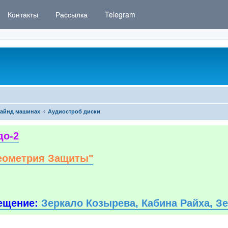
Контакты
Рассылка
Telegram
айнд машинах
Аудиостроб диски
до-2
еометрия Защиты"
ещение:
Зеркало Козырева, Кабина Райха, З