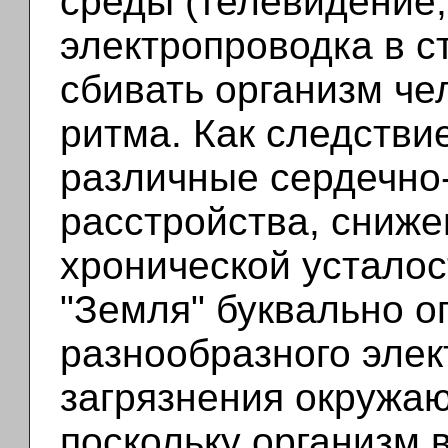
среды (телевидение,
электропроводка в с
сбивать организм че
ритма. Как следстви
различные сердечно
расстройства, сниж
хронической усталос
"Земля" буквально о
разнообразного элек
загрязнения окружаю
поскольку организм 