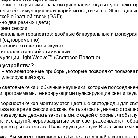
нения с открытыми глазами (рисование, скульптура, некото
дельной стимуляции полушарий мозга; очки midiStim – для и
кой обратной связи (ЭЭГ);
нно два разных цвета);
рнет сессии;
иональных терапевтов; двойные бинауральные и моноурал
й (одновременно);
ыхания со светом и звуком;
игналов световой стимуляции;
имуляции Light Weave™ (Световое Полотно).
е устройства?
а – это электронные приборы, которые позволяют пользова
пульсирующий звук.
 световые очки и обычные наушники, которые подсоединен
и программами, генерирующими пульсирующие свет и звук.
верхности очков монтируются цветные светодиоды для све
глаза во время сессии должны быть закрыты, ничего страшн
 глаза лучше держать закрытыми, с одной стороны, чтобы л
ти, с другой, через закрытые веки свет рассеивается, обр
 при открытых глазах. Пульсирующие звуки Вы слышите че
вуку Вы можете микшировать (через входящий в комплект 