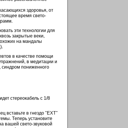
 касающихся здоровья, от
астоящее время свето-
грамм.
овать эти технологии для
квозь закрытые веки,
похожих на мандалы
).
певтов в качестве помощи
упражнений, в медитации и
, синдром пониженного
дет стереокабель с 1/8
ец вставьте в гнездо "EXT"
темы. Теперь установите
на вашей свето-звуковой