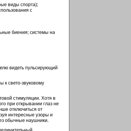
рые виды спорта);
спользования с
ьные биения; системы на
телю видеть пульсирующий
ы к свето-звуковому
товой стимуляции. Хотя в
ого при открывании глаз не
учше отключиться от
азуя интересные узоры и
рез обычные наушники.
соединительный