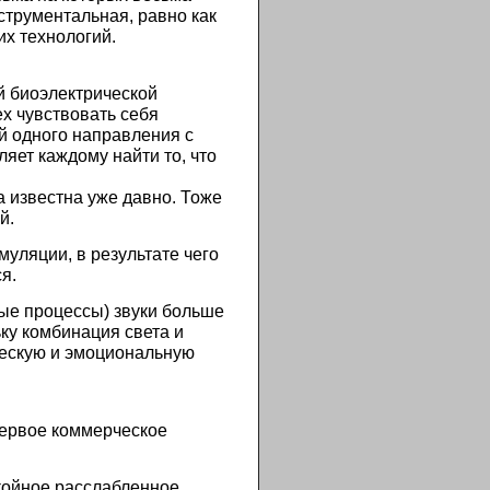
струментальная, равно как
их технологий.
й биоэлектрической
х чувствовать себя
ий одного направления с
яет каждому найти то, что
а известна уже давно. Тоже
й.
муляции, в результате чего
я.
ные процессы) звуки больше
ку комбинация света и
ческую и эмоциональную
 первое коммерческое
койное расслабленное