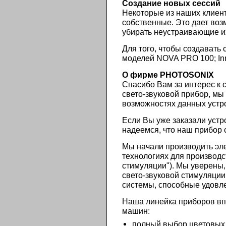
Создание
новых
сессий
Некоторые из наших клиен
собственные. Это дает воз
убирать неустраивающие их
Для того, чтобы создавать
моделей NOVA PRO 100; Inn
О фирме PHOTOSONIX
Спасибо Вам за интерес к 
свето-звуковой прибор, мы
возможностях данных устро
Если Вы уже заказали уст
надеемся, что наш прибор
Мы начали производить эл
технологиях для производс
стимуляции"). Мы уверены
свето-звуковой стимуляции
системы, способные удовл
Наша линейка приборов вп
машин:
полный выбор цветовых 