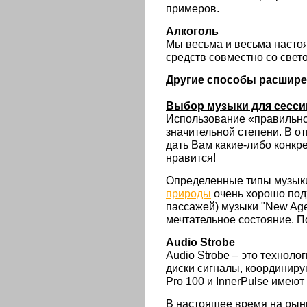
примеров.
Алкоголь
Мы весьма и весьма настоя
средств совместно со све
Другие способы расшире
Выбор музыки для сесси
Использование «правильно
значительной степени. В о
дать Вам какие-либо конкр
нравится!
Определенные типы музыки
природы
очень хорошо под
пассажей) музыки "New Age
мечтательное состояние. П
Audio Strobe
Audio Strobe – это техноло
диски сигналы, координир
Pro 100 и InnerPulse имеют
В настоящее время на рын