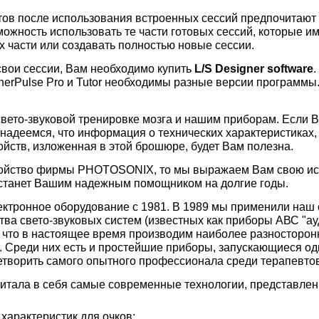
тов после использования встроенных сессий предпочитают 
можность использовать те части готовых сессий, которые и
 части или создавать полностью новые сессии.
 свои сессии, Вам необходимо купить
L
/
S
Designer
software
.
erPulse Pro и Tutor необходимы разные версии программы
свето-звуковой тренировке мозга и нашим приборам. Если 
 надеемся, что информация о технических характеристиках,
йств, изложенная в этой брошюре, будет Вам полезна.
ройство фирмы PHOTOSONIX, то мы выражаем Вам свою ис
 станет Вашим надежным помощником на долгие годы.
ектронное оборудование с 1981. В 1989 мы применили наш
тва свето-звуковых систем (известных как приборы АВС "а
, что в настоящее время производим наиболее разносторон
. Среди них есть и простейшие приборы, запускающиеся о
етворить самого опытного профессионала среди терапевтов
итала в себя самые современные технологии, представле
характеристик для очков;