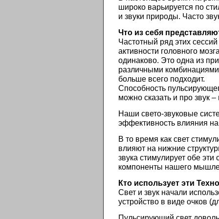
широко варьируется по сти
и звуки природы. Часто зв
Что из себя представляю
Частотный ряд этих сессий
активности головного мозг
одинаково. Это одна из пр
различными комбинациями с
больше всего подходит.
Способность пульсирующего
можно сказать и про звук 
Наши свето-звуковые систе
эффективность влияния на 
В то время как свет стиму
влияют на нижние структур
звука стимулирует обе эти
компоненты нашего мышлен
Кто использует эти Техн
Свет и звук начали исполь
устройство в виде очков (
Пульсирующий свет доволь