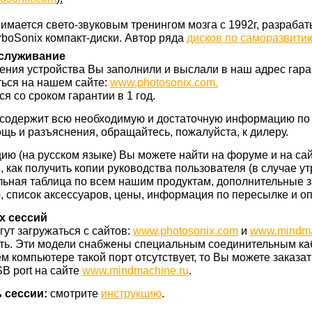
нимается свето-звуковым тренингом мозга с 1992г, разраба
urboSonix компакт-диски. Автор ряда
дисков по саморазвити
бслуживание
чения устройства Вы заполнили и выслали в наш адрес гара
ться на нашем сайте:
www.photosonix.com.
 со сроком гарантии в 1 год.
 содержит всю необходимую и достаточную информацию по
ь и разъяснения, обращайтесь, пожалуйста, к дилеру.
ю (на русском языке) Вы можете найти на форуме и на са
 как получить копии руководства пользователя (в случае ут
льная таблица по всем нашим продуктам, дополнительные 
), список аксессуаров, цены, информация по пересылке и опл
х сессий
ут загружаться с сайтов:
www.photosonix.com
и
www.mindma
ь. Эти модели снабжены специальным соединительным ка
шем компьютере такой порт отсутствует, то Вы можете заказа
B port на сайте
www.mindmachine.ru
.
ь сессии:
смотрите
инструкцию
.