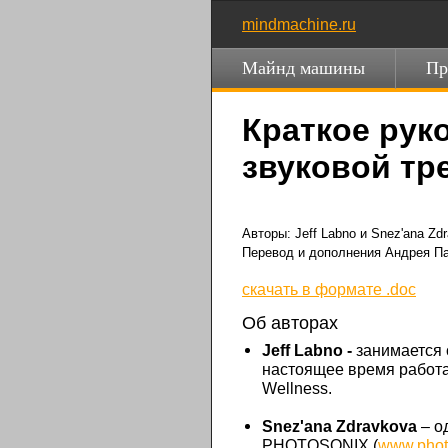
mindmachine.ru
Майнд машины
Пр
Краткое рук
звуковой т
Авторы: Jeff Labno и Snez'ana Zd
Перевод и дополнения Андрея П
скачать в формате .doc
Об авторах
Jeff
Labno
-
занимается 
настоящее время работае
Wellness.
Snez
'
ana
Zdravkova
– о
PHOTOSONIX (
www.phot