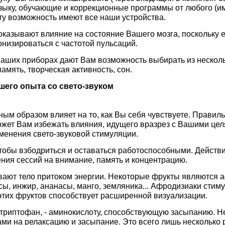
зыку, обучающие и коррекционные программы от любого (
ту возможность имеют все наши устройства.
оказывают влияние на состояние Вашего мозга, поскольку 
онизироваться с частотой пульсаций.
аших приборах дают Вам возможность выбирать из несколь
амять, творческая активность, сон.
его опыта со свето-звуком
ым образом влияет на то, как Вы себя чувствуете. Прави
ожет Вам избежать влияния, идущего вразрез с Вашими цел
менения свето-звуковой стимуляции.
тобы взбодриться и оставаться работоспособными. Действи
ния сессий на внимание, память и концентрацию.
вают тело притоком энергии. Некоторые фрукты являются а
ы, инжир, ананасы, манго, земляника... Афродизиаки стим
этих фруктов способствует расширенной визуализации.
-триптофан, - аминокислоту, способствующую засыпанию. Н
ми на релаксацию и засыпание. Это всего лишь несколько