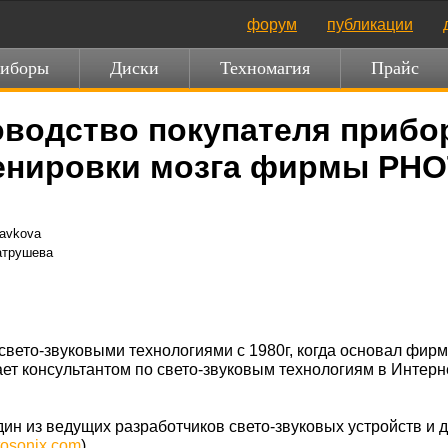
форум
публикации
иборы
Диски
Техномагия
Прайс
оводство покупателя прибо
ренировки мозга фирмы PH
ravkova
атрушева
свето-звуковыми технологиями с
1980г, когда основал фирм
т консультантом по свето-звуковым технологиям в Интерне
дин из ведущих разработчиков свето-звуковых устройств и
osonix.com
).