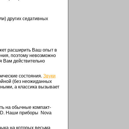
ли) других седативных
жет расширить Ваш опыт в
ения, поэтому невозможно
ая Вам действительно
ические состояния.
Звуки
ойной (без неожиданных
чными, а классика вызывает
ать на обычные компакт-
 CD. Наши приборы Nova
зыка на которых весьма