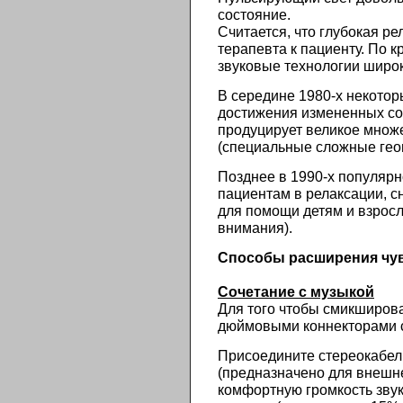
состояние.
Считается, что глубокая р
терапевта к пациенту. По к
звуковые технологии широк
В середине 1980-х некотор
достижения измененных сос
продуцирует великое множ
(специальные сложные гео
Позднее в 1990-х популярн
пациентам в релаксации, с
для помощи детям и взрос
внимания).
Способы
расширения
чу
Сочетание
с
музыкой
Для того чтобы смикширова
дюймовыми коннекторами с
Присоедините стереокабель
(предназначено для внешн
комфортную громкость звук