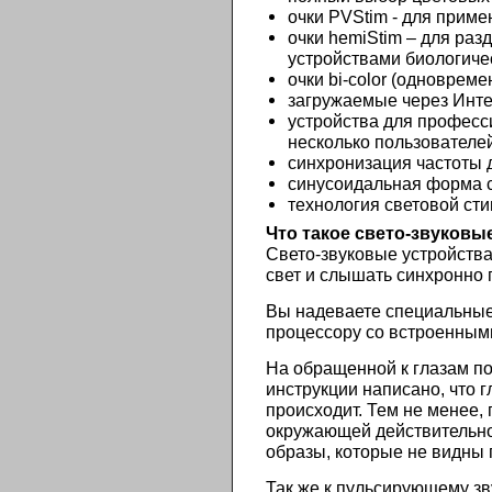
очки PVStim - для приме
очки hemiStim – для раз
устройствами биологичес
очки bi-color (одновреме
загружаемые через Инте
устройства для професс
несколько пользователе
синхронизация частоты д
синусоидальная форма с
технология световой ст
Что такое свето-звуковы
Свето-звуковые устройств
свет и слышать синхронно 
Вы надеваете специальные
процессору со встроенным
На обращенной к глазам по
инструкции написано, что 
происходит. Тем не менее,
окружающей действительнос
образы, которые не видны
Так же к пульсирующему з