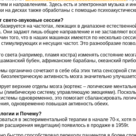
лям и направлениям. Здесь есть и электронная музыка и ин
уки на дисках также обработаны с помощью психоакустическ
т свето-звуковые сессии?
 базируется на частотах, лежащих в диапазоне естественно
а. Они задают лишь общее направление и не заставляют все
ичин того, что в наших машинах имеются по несколько сесс
тимулирующих и несущих частот. Это разнообразие позвол
 света (например, пламя костра) изменять состояние мозг
– шаманский бубен, африканские барабаны, океанский прибо
мы органично сочетают в себе оба этих типа сенсорной сти
биоэлектрическую активность мозга значительно улучшаетс
лирует верхние отделы мозга (кортекс – логические менталь
ы (лимбическую систему, управляющую эмоциями). Посколь
 системы одновременно, это помогает сбалансировать логи
ия, одновременно повышая активность обеих.
ологии и Почему?
зоваться в экспериментальной терапии в начале 70-х, хотя
для расширения медитации) появилось в продаже в 1959г.
но быстро способствовал переходу пациентов в более спо