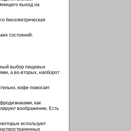
имеющего выход на
его биоэлектрическая
ких состояний:
льный выбор пищевых
ями, а во-вторых, наоборот
тельно, кофе помогает
фродизиаками, как
улируют воображение. Есть
екоторые используют
 распространенных