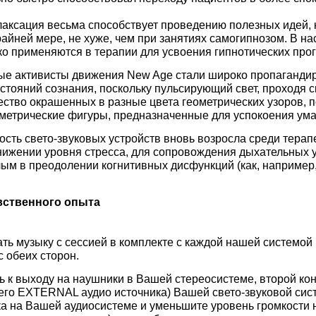
елаксация весьма способствует проведению полезных идей,
райней мере, не хуже, чем при занятиях самогипнозом. В н
о применяются в терапии для усвоения гипнотических про
ые активисты движения New Age стали широко пропагандир
тояний сознания, поскольку пульсирующий свет, проходя с
ество окрашенных в разные цвета геометрических узоров, 
метрические фигуры, предназначенные для успокоения ума
ость свето-звуковых устройств вновь возросла среди тера
нижении уровня стресса, для сопровождения дыхательных 
лым в преодолении когнитивных дисфункций (как, например
вственного опыта
ть музыку с сессией в комплекте с каждой нашей системой и
 обеих сторон.
 к выходу на наушники в Вашей стереосистеме, второй кон
его EXTERNAL аудио источника) Вашей свето-звуковой сис
а на Вашей аудиосистеме и уменьшите уровень громкости 