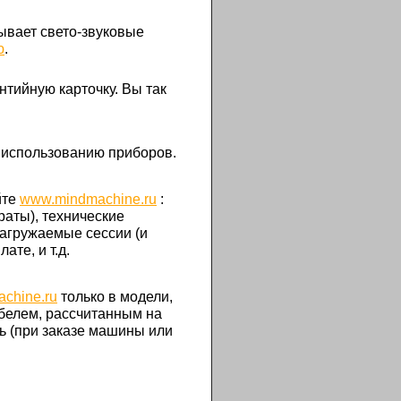
тывает свето-звуковые
ю
.
нтийную карточку. Вы так
 использованию приборов.
йте
www.mindmachine.ru
:
раты), технические
загружаемые сессии (и
ате, и т.д.
chine.ru
только в модели,
белем, рассчитанным на
ть (при заказе машины или