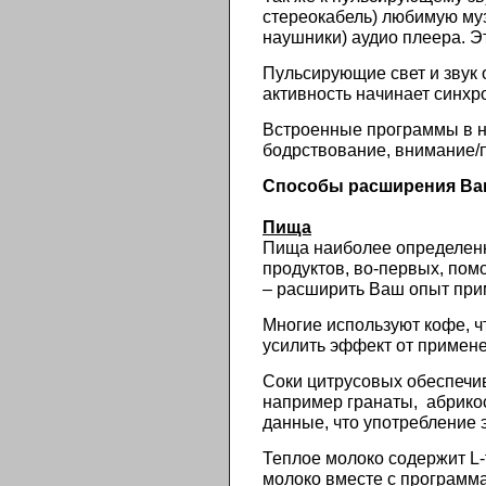
стереокабель) любимую му
наушники) аудио плеера. Э
Пульсирующие свет и звук 
активность начинает синхр
Встроенные программы в н
бодрствование, внимание/п
Способы расширения Ваш
Пища
Пища наиболее определенн
продуктов, во-первых, пом
– расширить Ваш опыт при
Многие используют кофе, ч
усилить эффект от примене
Соки цитрусовых обеспечи
например гранаты, абрикос
данные, что употребление 
Теплое молоко содержит L
молоко вместе с программа