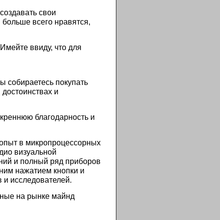
создавать свои
м больше всего нравятся,
 Имейте ввиду, что для
.
Вы собираетесь покупать
 достоинствах и
креннюю благодарность и
 опыт в микропроцессорных
удио визуальной
ний и полный ряд приборов
дним нажатием кнопки и
 и исследователей.
нные на рынке майнд