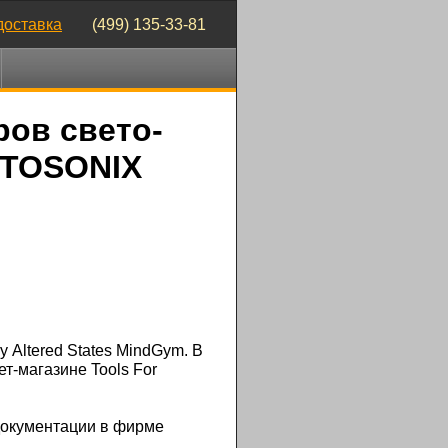
доставка
(499) 135-33-81
ров свето-
OTOSONIX
у Altered States MindGym. В
т-магазине Tools For
 документации в фирме