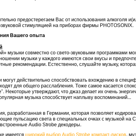
тельно предостерегаем Вас от использования алкоголя и(и
тозвуковой стимуляцией на приборах фирмы PHOTOSONIX.
ния Вашего опыта
й
й» музыки совместно со свето-звуковыми программами мо
тношении музыки у каждого имеются свои вкусы и предпочт
етные рекомендации. Естественно, слушайте музыку, котор
 могут действительно способствовать вхождению в специф
ходят для общего расслабления. Тоже самое касается спок
". Некоторые утверждают, что джаз делает их очень энерги
опулярная музыка способствует наплыву воспоминаний...
гия, разработанная в Германии, которая позволяет кодиров
ующие пульсацию света в специальных очках с музыкой на
 встроенные Audio Strobe декодеры.
ке имеется
широкий выбор Audio Strobe компакт-дисков
, му