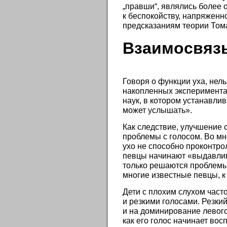
„правши“, являлись более
к беспокойству, напряженн
предсказаниям теории Томати
Взаимосвязь
Говоря о функции уха, нел
накопленных эксперимента
наук, в котором устанавлив
может услышать».
Как следствие, улучшение 
проблемы с голосом. Во мн
ухо не способно проконтрол
певцы начинают «выдавлива
только решаются проблемы 
многие известные певцы, к
Дети с плохим слухом част
и резкими голосами. Резки
и на доминирование левого
как его голос начинает во