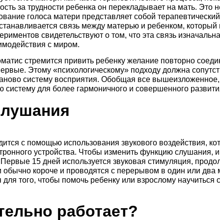
ность за трудности ребенка он перекладывает на мать. Это 
вание голоса матери представляет собой терапевтический
сстанавливается связь между матерью и ребенком, который
ериментов свидетельствуют о том, что эта связь изначальн
аимодействия с миром.
оматис стремится привить ребенку желание повторно соеди
впервые. Этому «психологическому» подходу должна сопутст
 заново систему восприятия. Обобщая все вышеизложенное, 
ю систему для более гармоничного и совершенного развити
слушания
ится с помощью использования звукового воздействия, кот
тронного устройства. Чтобы изменить функцию слушания, 
. Первые 15 дней используется звуковая стимуляция, продо
 обычно короче и проводятся с перерывом в один или два 
для того, чтобы помочь ребенку или взрослому научиться 
тельно работает?