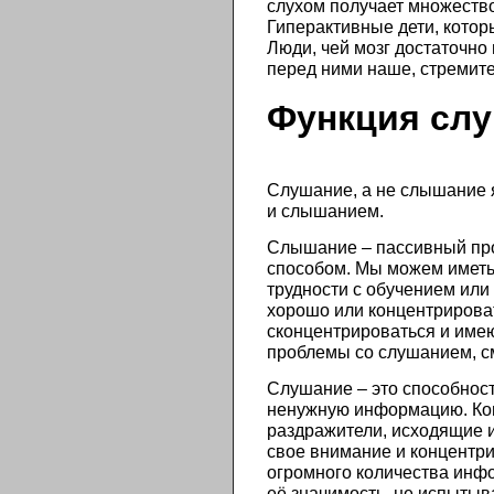
слухом получает множество
Гиперактивные дети, котор
Люди, чей мозг достаточно 
перед ними наше, стремит
Функция сл
Слушание, а не слышание 
и слышанием.
Слышание – пассивный про
способом. Мы можем иметь
трудности с обучением или
хорошо или концентрироват
сконцентрироваться и имею
проблемы со слушанием, с
Слушание – это способнос
ненужную информацию. Ког
раздражители, исходящие и
свое внимание и концентр
огромного количества инф
её значимость, не испытыв