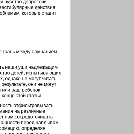
ли чувство депрессии.
 вестибулярные действия.
роблемам, которые ставит
ую грань между слушанием
вать наши уши надлежащим
ество детей, испытывающих
, однако не могут читать
результате, они не могут
ы или ваш ребенок
конце этой статьи.
бность отфильтровывать
мания на различные
ет нам сосредоточивать
омощности перед наплывом
формацию, определяя
огда процесс слушания