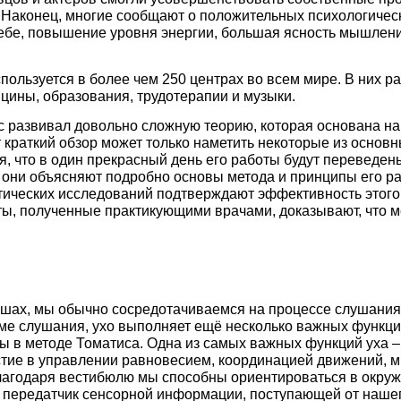
 Наконец, многие сообщают о положительных психологическ
себе, повышение уровня энергии, большая ясность мышлен
пользуется в более чем 250 центрах во всем мире. В них 
ицины, образования, трудотерапии и музыки.
ис развивал довольно сложную теорию, которая основана н
т краткий обзор может только наметить некоторые из основн
, что в один прекрасный день его работы будут переведе
 они объясняют подробно основы метода и принципы его р
тических исследований подтверждают эффективность этого 
аты, полученные практикующими врачами, доказывают, что м
шах, мы обычно сосредотачиваемся на процессе слушания.
оме слушания, ухо выполняет ещё несколько важных функци
ны в методе Томатиса. Одна из самых важных функций уха –
стие в управлении равновесием, координацией движений,
Благодаря вестибюлю мы способны ориентироваться в окру
передатчик сенсорной информации, поступающей от нашего 