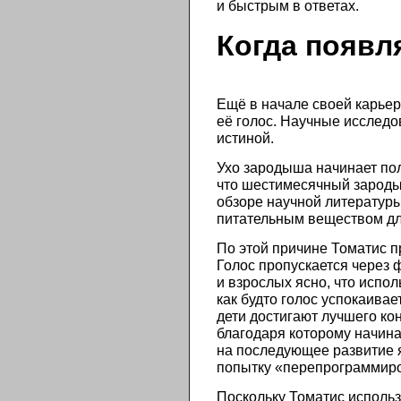
и быстрым в ответах.
Когда появл
Ещё в начале своей карьер
её голос. Научные исследо
истиной.
Ухо зародыша начинает пол
что шестимесячный зароды
обзоре научной литературы
питательным веществом для
По этой причине Томатис п
Голос пропускается через 
и взрослых ясно, что испо
как будто голос успокаива
дети достигают лучшего ко
благодаря которому начин
на последующее развитие я
попытку «перепрограммиро
Поскольку Томатис использ