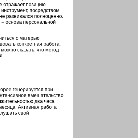
не отражает позицию
 инструмент, посредством
 не развивался полноценно.
а – основа персональной
ниться с матерью
вовать конкретная работа,
можно сказать, что метод
я.
орое генерируется при
интенсивное вмешательство
лжительностью два часа
месяца. Активная работа
слушать свой