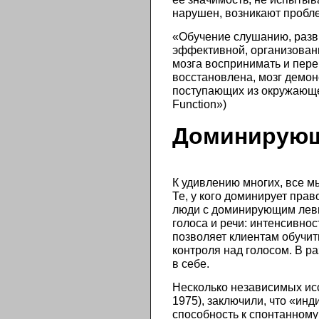
нарушен, возникают пробле
«Обучение слушанию, разв
эффективной, организованн
мозга воспринимать и пер
восстановлена, мозг демон
поступающих из окружающей 
Function»)
Доминирующ
К удивлению многих, все м
Те, у кого доминирует пра
люди с доминирующим левы
голоса и речи: интенсивно
позволяет клиентам обучит
контроля над голосом. В р
в себе.
Несколько независимых исс
1975), заключили, что «и
способность к спонтанному