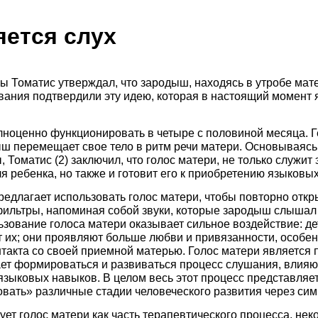
яется слух
ы Томатис утверждал, что зародыш, находясь в утробе мат
вания подтвердили эту идею, которая в настоящий момент
ноценно функционировать в четыре с половиной месяца. Ге
ш перемещает свое тело в ритм речи матери. Основываяс
, Томатис (2) заключил, что голос матери, не только служи
 ребенка, но также и готовит его к приобретению языковы
редлагает использовать голос матери, чтобы повторно откр
фильтры, напоминая собой звуки, которые зародыш слышал 
льзование голоса матери оказывает сильное воздействие: де
ет их; они проявляют больше любви и привязанности, особе
нтакта со своей приемной матерью. Голос матери является
ает формироваться и развиваться процесс слушания, влия
зыковых навыков. В целом весь этот процесс представляет 
вать» различные стадии человеческого развития через сим
ует голос матери как часть терапевтического процесса, не