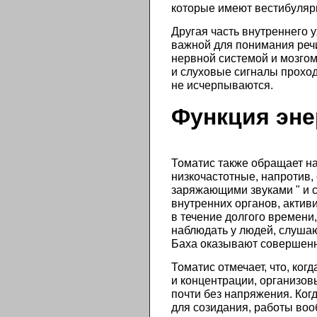
которые имеют вестибуляр
Другая часть внутреннего 
важной для понимания речи
нервной системой и мозгом
и слуховые сигналы проходя
не исчерпываются.
Функция эне
Томатис также обращает на
низкочастотные, напротив,
заряжающими звуками " и с
внутренних органов, актив
в течение долгого времени
наблюдать у людей, слушаю
Баха оказывают совершен
Томатис отмечает, что, ко
и концентрации, организов
почти без напряжения. Ког
для созидания, работы во