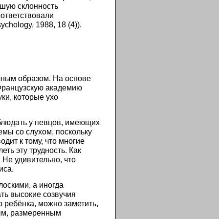
ьшую склонность
оответствовали
ychology, 1988, 18 (4)).
ычным образом. На основе
 Французскую академию
уки, которые ухо
блюдать у певцов, имеющих
мы со слухом, поскольку
одит к тому, что многие
ть эту трудность. Как
 Не удивительно, что
иса.
оскими, а иногда
ать высокие созвучия
 ребёнка, можно заметить,
ным, размеренным