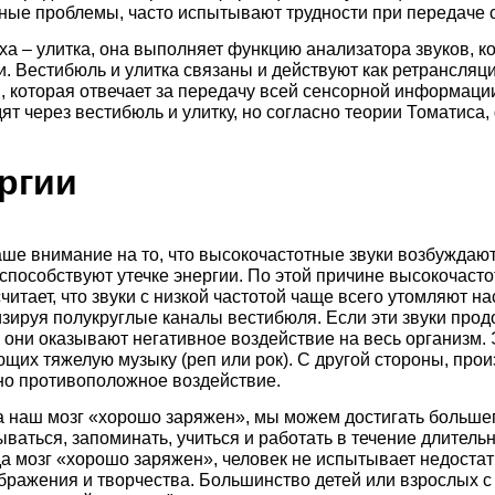
ные проблемы, часто испытывают трудности при передаче
уха – улитка, она выполняет функцию анализатора звуков, к
. Вестибюль и улитка связаны и действуют как ретрансляц
, которая отвечает за передачу всей сенсорной информаци
т через вестибюль и улитку, но согласно теории Томатиса,
ргии
ше внимание на то, что высокочастотные звуки возбуждают м
 способствуют утечке энергии. По этой причине высокочасто
читает, что звуки c низкой частотой чаще всего утомляют 
изируя полукруглые каналы вестибюля. Если эти звуки про
, они оказывают негативное воздействие на весь организм.
щих тяжелую музыку (реп или рок). С другой стороны, про
но противоположное воздействие.
гда наш мозг «хорошо заряжен», мы можем достигать больше
ываться, запоминать, учиться и работать в течение длител
да мозг «хорошо заряжен», человек не испытывает недостат
ображения и творчества. Большинство детей или взрослых