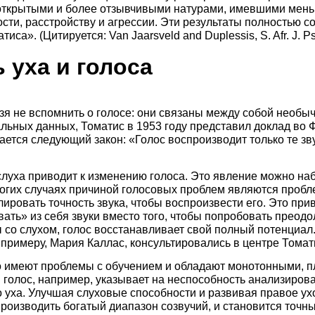
 открытыми и более отзывчивыми натурами, имевшими мен
ости, расстройству и агрессии. Эти результаты полностью с
са». (Цитируется: Van Jaarsveld and Duplessis, S. Afr. J. Ps
 уха и голоса
ьзя не вспомнить о голосе: они связаны между собой необ
льных данных, Томатис в 1953 году представил доклад во
ается следующий закон: «Голос воспроизводит только те зв
слуха приводит к изменению голоса. Это явление можно на
огих случаях причиной голосовых проблем являются пробле
ировать точность звука, чтобы воспроизвести его. Это прив
ть» из себя звуки вместо того, чтобы попробовать преодоле
со слухом, голос восстанавливает свой полный потенциал.
 примеру, Мария Каллас, консультировались в центре Томат
о имеют проблемы с обучением и обладают монотонными, пл
й голос, например, указывает на неспособность анализиров
 уха. Улучшая слуховые способности и развивая правое ухо
спроизводить богатый диапазон созвучий, и становится точ