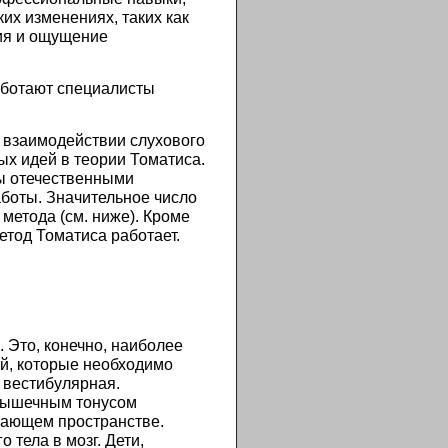
их изменениях, таких как
ия и ощущение
работают специалисты
а взаимодействии слухового
ых идей в теории Томатиса.
ны отечественными
аботы. Значительное число
метода (см. ниже). Кроме
етод Томатиса работает.
 Это, конечно, наиболее
й, которые необходимо
 вестибулярная.
 мышечным тонусом
жающем пространстве.
тела в мозг. Дети,