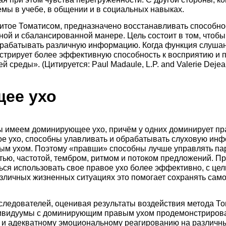
мы в учебе, в общении и в социальных навыках.
итое Томатисом, предназначено восстанавливать способно
ой и сбалансированной манере. Цель состоит в том, чтобы
ерабатывать различную информацию. Когда функция слуша
стрирует более эффективную способность к восприятию и п
среды». (Цитируется: Paul Madaule, L.P. and Valerie Dejean,
ее ухо
ы имеем доминирующее ухо, причём у одних доминирует прав
вое ухо, способны улавливать и обрабатывать слуховую ин
м ухом. Поэтому «правши» способны лучше управлять па
стью, частотой, тембром, ритмом и потоком предложений. 
ься использовать свое правое ухо более эффективно, с це
азличных жизненных ситуациях это помогает сохранять сам
ледователей, оценивая результаты воздействия метода Том
ндивидуумы с доминирующим правым ухом продемонстриров
 и адекватному эмоциональному реагированию на различны