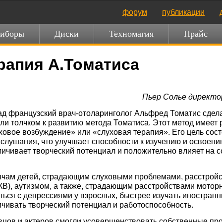
форум
публикации
иборы
Диски
Техномагия
Прайс
рапия А.Томатиса
Пьер Солье директо
зад французский
врач-отоларинголог
Альфред Томатис сдела
ли толчком к развитию метода Томатиса. Этот метод имеет
ховое возбуждение» или «слуховая терапия». Его цель сост
 слушания, что улучшает способности к изучению и освоени
личивает творческий потенциал и положительно влияет на 
ячам детей, страдающим слуховыми проблемами, расстрой
КВ), аутизмом, а также, страдающим расстройствами
мотор
ться с депрессиями у взрослых, быстрее изучать иностран
ичивать творческий потенциал и работоспособность.
вцов и актеров смогли усовершенствовать собственные п