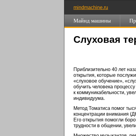
mindmachine.ru
Майнд машины
Пр
Слуховая те
Приблизительно 40 лет на
открытия, которые послужи
«слуховое обучение», «слу
обучить человека процессу
к коммуникабельности, уве
индивидуума.
Метод Томатиса помог тыс
концентрации внимания (Д
Его открытия помогли боро
трудности в общении, увел
Множество музыкантов, пе