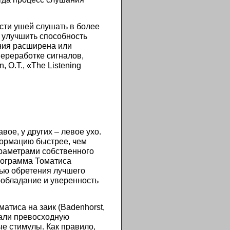
сти ушей слушать в более
 улучшить способность
ния расширена или
ереработке сигналов,
 O.T., «The Listening
ое, у других – левое ухо.
формацию быстрее, чем
раметрами собственного
Программа Томатиса
лью обретения лучшего
ообладание и уверенность
атиса на заик (Badenhorst,
али превосходную
е стимулы. Как правило,