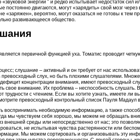
 «звуковой энергии " и редко испытывает недостаток сил и
ые постоянно двигаются, могут «зарядить» свой мозг через
не «заряжен», вероятно, могут оказаться не готовы к тем п
ельно развивающееся общество.
ушания
является первичной функцией уха. Томатис проводит четк
цесс; слушание – активный и он требует от нас использо
 превосходный слух, но быть плохими слушателями. Множ
 дефицит концентрации внимания, имеют превосходный слух
ь свое внимание. Их проблема – неспособность слушать. В 
т трудности с чтением. Если вы хотите узнать, имеете ли в
мотрите превосходный контрольный список Пауля Мадаул в 
ть воспринимать необходимую информацию, а также спосо
да мы чувствуем себя хорошо, мы можем не обращать вни
з внешней среды или непосредственно от нас; это позволя
ироваться, не испытывая чувства растерянности или бесп
ормации. Мы можем сортировать и организовывать эту ин
ая при этом чувства перегруженности. С другой стороны, к