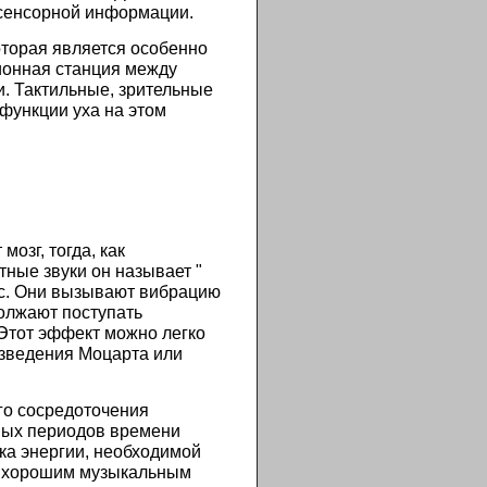
 сенсорной информации.
оторая является особенно
ионная станция между
и. Тактильные, зрительные
 функции уха на этом
озг, тогда, как
тные звуки он называет "
нас. Они вызывают вибрацию
должают поступать
 Этот эффект можно легко
изведения Моцарта или
го сосредоточения
ьных периодов времени
ка энергии, необходимой
 с хорошим музыкальным