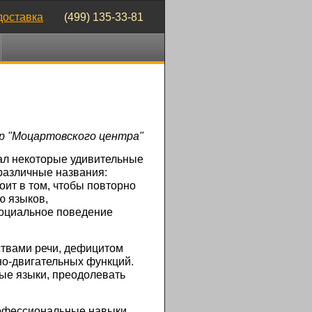
доставка
(499) 135-33-81
р "Моцартовского центра"
л некоторые удивительные
 различные названия:
оит в том, чтобы повторно
ю языков,
социальное поведение
ствами речи, дефицитом
но-двигательных
функций.
ные языки, преодолевать
рофессиональные навыки,