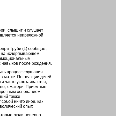
ери, слышит и слушает
 является непреложной
нри Труби (1) сообщает,
ь на исчерпывающем
т эмоциональным
х навыков после рождения.
ыть процесс слушания.
в матке. По реакции детей
ти часто успокаиваются,
нно, к матери. Приемные
 прочным основанием,
ющий также
собой ничто иное, как
волический опыт.
которые люди неверно